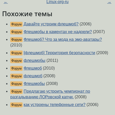
←
Linux-org-ru
→
Похожие темы
Давайте устроим флешмоб?
(2006)
Форум
Флешмобы в каментах не надоели?
(2007)
Форум
Флешмоб? Что за мода на эмо-аватары?
Форум
(2010)
[флешмоб] Территория безопасности
(2009)
Форум
флешмобы
(2011)
Форум
Флешмоб
(2010)
Форум
флешмоб
(2008)
Форум
Флешмобы
(2008)
Форум
Предлагаю устроить чемпионат по
Форум
разгадыванию ЛОРовской капчи.
(2008)
как устроены телефонные сети?
(2006)
Форум