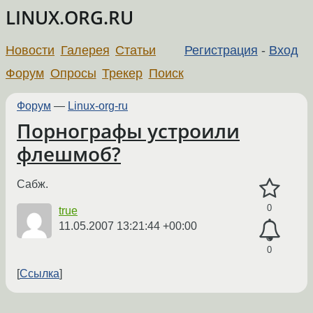
LINUX.ORG.RU
Новости
Галерея
Статьи
Регистрация
-
Вход
Форум
Опросы
Трекер
Поиск
Форум
—
Linux-org-ru
Порнографы устроили
флешмоб?
Сабж.
0
true
11.05.2007 13:21:44 +00:00
0
Ссылка
←
→