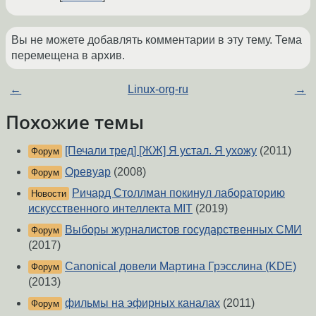
Вы не можете добавлять комментарии в эту тему. Тема
перемещена в архив.
←
Linux-org-ru
→
Похожие темы
[Печали тред] [ЖЖ] Я устал. Я ухожу
(2011)
Форум
Oревуар
(2008)
Форум
Ричард Столлман покинул лабораторию
Новости
искусственного интеллекта MIT
(2019)
Выборы журналистов государственных СМИ
Форум
(2017)
Canonical довели Мартина Грэсслина (KDE)
Форум
(2013)
фильмы на эфирных каналах
(2011)
Форум