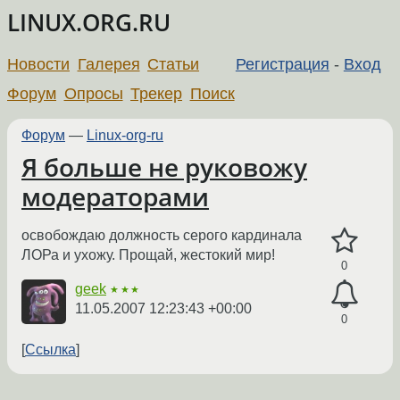
LINUX.ORG.RU
Новости
Галерея
Статьи
Регистрация
-
Вход
Форум
Опросы
Трекер
Поиск
Форум
—
Linux-org-ru
Я больше не руковожу
модераторами
освобождаю должность серого кардинала
ЛОРа и ухожу. Прощай, жестокий мир!
0
geek
★★★
11.05.2007 12:23:43 +00:00
0
Ссылка
←
→