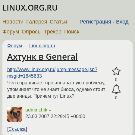
LINUX.ORG.RU
Новости
Галерея
Статьи
Регистрация
-
Вход
Форум
Опросы
Трекер
Поиск
Форум
—
Linux-org-ru
Ахтунк в General
http://www.linux.org.ru/jump-message.jsp?
msgid=1845633
0
Чел спрашивает про аппаратную проблему,
упоминает что не знает биоса, однако стоит
две винды. Причем тут Linux?
0
adminchik
★
23.03.2007 22:29:45 +00:00
Ссылка