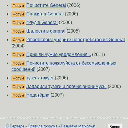
Почистите General
(2006)
Форум
Спамят в General
(2006)
Форум
Флуд в General
(2006)
Форум
Шалости в general
(2005)
Форум
2moderators: уберите непотребство из General
Форум
(2004)
Пришли чужие уведомления...
(2011)
Форум
Почистите пожалуйста от бессмысленных
Форум
сообщений
(2007)
тузег атакует
(2006)
Форум
Запарили тузеги и прочие анонимусы
(2006)
Форум
Недотёрли
(2007)
Форум
О Сервере
-
Правила форума
-
Разметка Markdown
Вверх