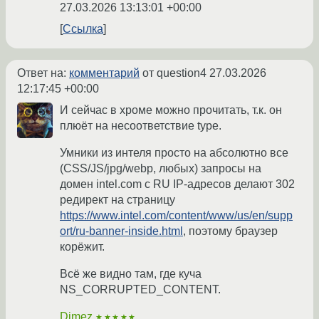
27.03.2026 13:13:01 +00:00
Ссылка
Ответ на:
комментарий
от question4
27.03.2026
12:17:45 +00:00
И сейчас в хроме можно прочитать, т.к. он
плюёт на несоответствие type.
Умники из интеля просто на абсолютно все
(CSS/JS/jpg/webp, любых) запросы на
домен intel.com с RU IP-адресов делают 302
редирект на страницу
https://www.intel.com/content/www/us/en/supp
ort/ru-banner-inside.html
, поэтому браузер
корёжит.
Всё же видно там, где куча
NS_CORRUPTED_CONTENT.
Dimez
★★★★★