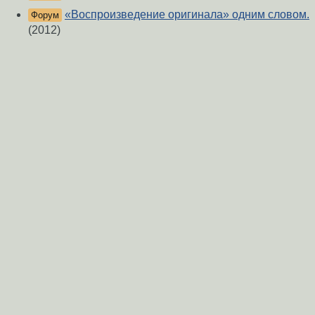
«Воспроизведение оригинала» одним словом.
Форум
(2012)
Печать не видя оригинал
(2019)
Форум
Помогите найти оригинал
(2016)
Форум
А давайте разрешим в новости вставлять
Форум
картинки!
(2009)
Про новости
(2016)
Форум
[2 Shaman 007] Удаление новости.
(2009)
Форум
Как оптимальнее всего синхронизировать
Форум
оригинал и копию сервера
(2003)
Как быть, когда оригинал ссылки в
Форум
«Подробностях» новости заблокирован РКН?
(2025)
Геостационарная vs геосинхронная
(2012)
Форум