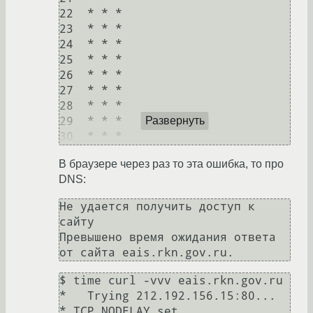
22  * * *

23  * * *

24  * * *

25  * * *

26  * * *

27  * * *

28  * * *

29  * * *

Развернуть
В браузере через раз то эта ошибка, то про
DNS:
Не удается получить доступ к 
сайту

Превышено время ожидания ответа 
$ time curl -vvv eais.rkn.gov.ru

*   Trying 212.192.156.15:80...

* TCP_NODELAY set
