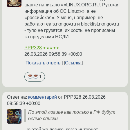
шапке написано ««LINUX.ORG.RU: Русская
информация об ОС Linux»», а не
«российская». У меня, например, не
работают eais.rkn.gov.ru и blocklist.rkn.gov.ru
- тупо не грузятся, их хосты не прописаны
за пределами НСДИ.
PPP328
★★★★★
26.03.2026 09:58:39 +00:00
Показать ответы
Ссылка
1
Ответ на:
комментарий
от PPP328
26.03.2026
09:58:39 +00:00
По этой логике как только в РФ будут
белые списки
По этой же логике, когда интернет