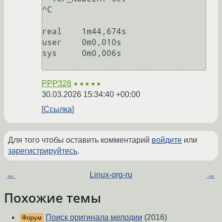
^C

real	1m44,674s

user	0m0,010s

sys	0m0,006s

PPP328
★★★★★
30.03.2026 15:34:40 +00:00
Ссылка
Для того чтобы оставить комментарий
войдите
или
зарегистрируйтесь
.
←
Linux-org-ru
→
Похожие темы
Поиск оригинала мелодии
(2016)
Форум