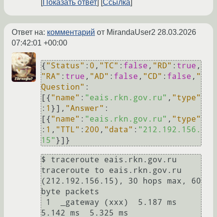
Показать ответ
Ссылка
Ответ на:
комментарий
от MirandaUser2
28.03.2026
07:42:01 +00:00
{
"Status"
:
0
,
"TC"
:
false
,
"RD"
:
true
,
"RA"
:
true
,
"AD"
:
false
,
"CD"
:
false
,
"
Question"
:
[
{
"name"
:
"eais.rkn.gov.ru"
,
"type"
:
1
}
]
,
"Answer"
:
[
{
"name"
:
"eais.rkn.gov.ru"
,
"type"
:
1
,
"TTL"
:
200
,
"data"
:
"212.192.156.
15"
}
]
}
$ traceroute eais.rkn.gov.ru

traceroute to eais.rkn.gov.ru 
(212.192.156.15), 30 hops max, 60 
byte packets

 1  _gateway (xxx)  5.187 ms  
5.142 ms  5.325 ms
