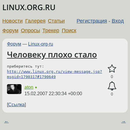
LINUX.ORG.RU
Новости
Галерея
Статьи
Регистрация
-
Вход
Форум
Опросы
Трекер
Поиск
Форум
—
Linux-org-ru
Человеку плохо стало
http://www.linux.org.ru/view-message.jsp?
msgid=1790317#1790649
0
aton
★
15.02.2007 22:30:34 +00:00
0
Ссылка
←
→