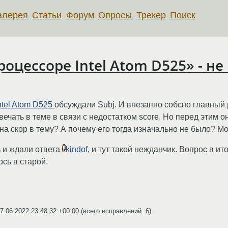
алерея
Статьи
Форум
Опросы
Трекер
Поиск
оцессоре Intel Atom D525» - н
ntel Atom D525
обсуждали Subj. И внезапно собсно главны
ечать в теме в связи с недостатком score. Но перед этим он
на скор в тему? А почему его тогда изначально не было? М
 и ждали ответа
kindof
, и тут такой нежданчик. Вопрос в и
ось в старой.
7.06.2022 23:48:32 +00:00
(всего исправлений: 6)