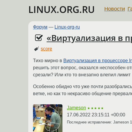
LINUX.ORG.RU
Новости
Г
Форум
—
Linux-org-ru
«Виртуализация в пр
score
Тихо мирно в
Виртуализация в процессоре I
решить этот вопрос, оказался неспособен отв
срезали? Или кто то внезапно влепил лимит 
Особенно обидно что уже почти разобрались
ветке, но как то некрасиво общение прервал
Jameson
★★★★★
17.06.2022 23:15:11 +00:00
Последнее исправление: Jameson
1