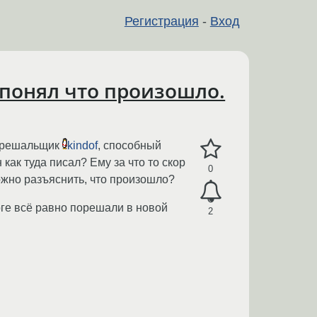
Регистрация
-
Вход
е понял что произошло.
й решальщик
kindof
, способный
 как туда писал? Ему за что то скор
0
ожно разъяснить, что произошло?
тоге всё равно порешали в новой
2