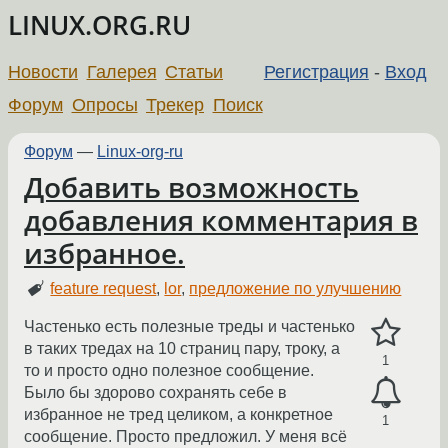
LINUX.ORG.RU
Новости
Галерея
Статьи
Регистрация
-
Вход
Форум
Опросы
Трекер
Поиск
Форум
—
Linux-org-ru
Добавить возможность
добавления комментария в
избранное.
feature request
,
lor
,
предложение по улучшению
Частенько есть полезные треды и частенько
в таких тредах на 10 страниц пару, троку, а
1
то и просто одно полезное сообщение.
Было бы здорово сохранять себе в
избранное не тред целиком, а конкретное
1
сообщение. Просто предложил. У меня всё