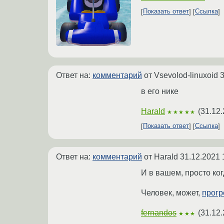
Показать ответ
Ссылка
Ответ на:
комментарий
от Vsevolod-linuxoid
3
в его нике
Harald
(
31.12.
★★★★★
Показать ответ
Ссылка
Ответ на:
комментарий
от Harald
31.12.2021 
И в вашем, просто ко
Человек, может,
прогр
fernandos
(
31.12.
★★★