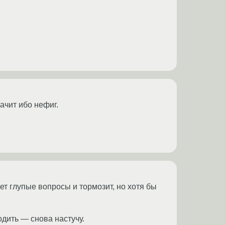
ачит ибо нефиг.
ает глупые вопросы и тормозит, но хотя бы
одить — снова настучу.