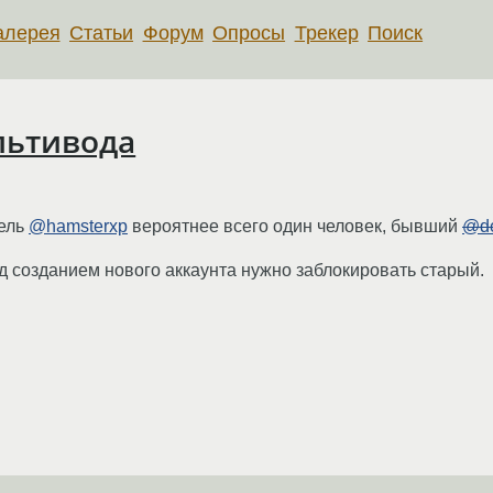
алерея
Статьи
Форум
Опросы
Трекер
Поиск
льтивода
ель
@hamsterxp
вероятнее всего один человек, бывший
@de
 созданием нового аккаунта нужно заблокировать старый.