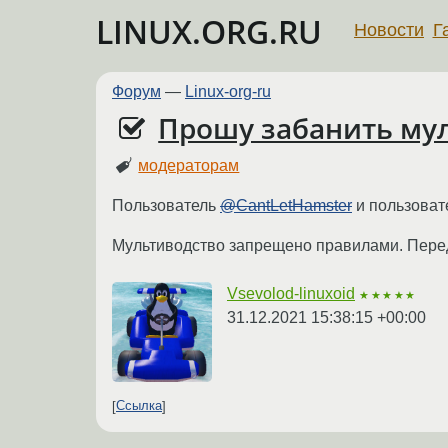
LINUX.ORG.RU
Новости
Г
Форум
—
Linux-org-ru
Прошу забанить му
модераторам
Пользователь
@CantLetHamster
и пользоват
Мультиводство запрещено правилами. Перед
Vsevolod-linuxoid
★★★★★
31.12.2021 15:38:15 +00:00
Ссылка