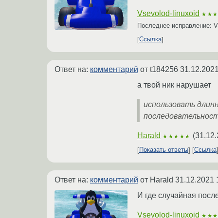
Vsevolod-linuxoid
★★
Последнее исправление: Vs
Ссылка
Ответ на:
комментарий
от t184256
31.12.2021
а твой ник нарушает
использовать длинн
последовательности;
Harald
(
31.12.
★★★★★
Показать ответы
Ссылка
Ответ на:
комментарий
от Harald
31.12.2021 
И где случайная посл
Vsevolod-linuxoid
★★