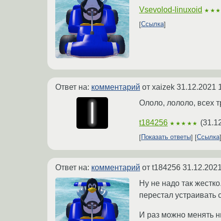
Vsevolod-linuxoid
★★
Ссылка
Ответ на:
комментарий
от xaizek
31.12.2021 
Ололо, лололо, всех т
t184256
(
31.1
★★★★★
Показать ответы
Ссылка
Ответ на:
комментарий
от t184256
31.12.2021
Ну не надо так жестко
перестал устраивать с
И раз можно менять ни