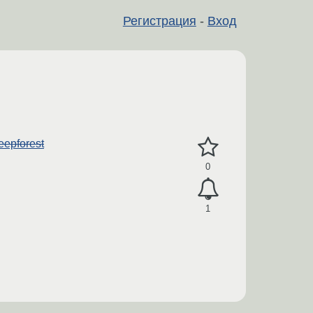
Регистрация
-
Вход
epforest
0
1