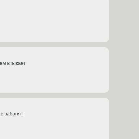
ием втыкает
е забанят.