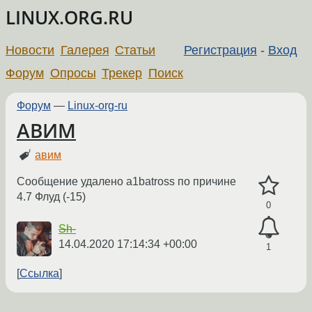
LINUX.ORG.RU
Новости
Галерея
Статьи
Регистрация
-
Вход
Форум
Опросы
Трекер
Поиск
Форум
—
Linux-org-ru
АВИМ
авим
Сообщение удалено a1batross по причине
4.7 Флуд (-15)
0
Sh-
14.04.2020 17:14:34 +00:00
1
Ссылка