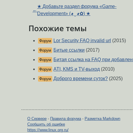
★ Добавьте раздел форума «Game-
←
Development» (◕‿◕✿) ★
Похожие темы
Lor Security FAQ invalid url
(2015)
Форум
Битые ссылки
(2017)
Форум
Битая ссылка на FAQ при добавле
Форум
ATI, KMS и TV-выход
(2010)
Форум
Доброго времени суток?
(2025)
Форум
О Сервере
-
Правила форума
-
Разметка Markdown
Сообщить об ошибке
https://www.linux.org.ru/