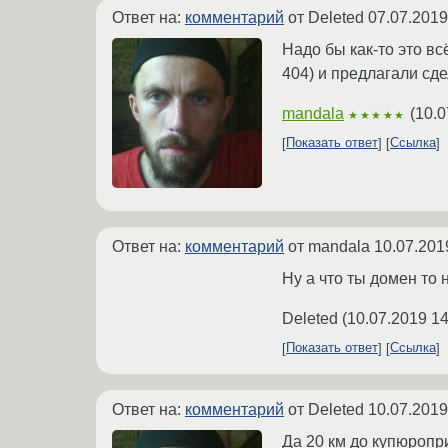
Ответ на:
комментарий
от Deleted
07.07.2019
Надо бы как-то это в
404) и предлагали сде
mandala
(
10.0
★★★★★
Показать ответ
Ссылка
Ответ на:
комментарий
от mandala
10.07.201
Ну а что ты домен то
Deleted
(
10.07.2019 14
Показать ответ
Ссылка
Ответ на:
комментарий
от Deleted
10.07.2019
Да 20 км до купюропри