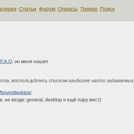
алерея
Статьи
Форум
Опросы
Трекер
Поиск
_F.A.Q
. он меня нашел
ста, воспользуйтесь cписком наиболее часто задаваемых 
/forum/desktop/
, не везде: general, desktop и ещё пару мест)