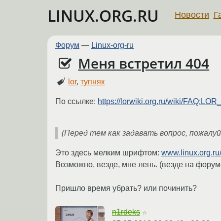
LINUX.ORG.RU
Новости
Г
Форум
—
Linux-org-ru
Меня встретил 404
lor
,
тупняк
По ссылке:
https://lorwiki.org.ru/wiki/FAQ:LOR
(Перед тем как задавать вопрос, пожалуй
Это здесь мелким шрифтом:
www.linux.org.ru
Возможно, везде, мне лень. (везде на форуме
Пришло время убрать? или починить?
n1rdeks
☆