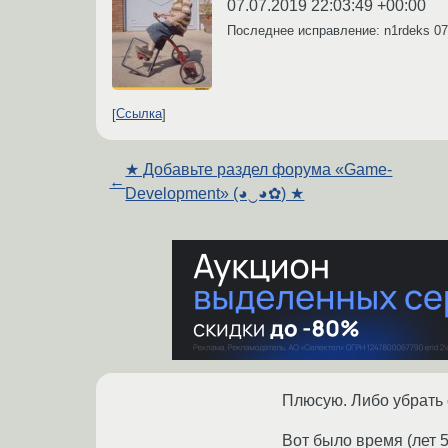
07.07.2019 22:03:49 +00:00
Последнее исправление: n1rdeks
07
Ссылка
★ Добавьте раздел форума «Game-
←
Development» (◕‿◕✿) ★
Плюсую. Либо убрать 
Вот было время (лет 5