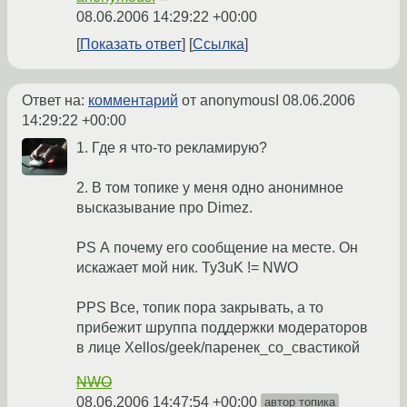
08.06.2006 14:29:22 +00:00
Показать ответ
Ссылка
Ответ на:
комментарий
от anonymousI
08.06.2006
14:29:22 +00:00
1. Где я что-то рекламирую?
2. В том топике у меня одно анонимное
высказывание про Dimez.
PS А почему его сообщение на месте. Он
искажает мой ник. Ty3uK != NWO
PPS Все, топик пора закрывать, а то
прибежит шруппа поддержки модераторов
в лице Xellos/geek/паренек_со_свастикой
NWO
08.06.2006 14:47:54 +00:00
автор топика