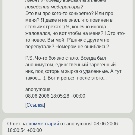
тебя? И почему виноваты в твоем
поведении модераторы?
Это вы про кого-то конкретно? Или про
меня? Я даже и не знал, что повинен в
стольких грехах ;) Я, конечно иногда
жаловался, но вот чтобы на меня?!! Это что-
то новое. Вы мой IP'шник с другим не
перепутали? Номером не ошиблись?
P.S. Чо-то боязно стало. Всегда был
анонимусом, единственный зарегенный
ник, под которым зыркаю удаленные. А тут
такое... ;(. Вот и регься после этого...
anonymous
08.06.2006 18:05:28 +00:00
Ссылка
Ответ на:
комментарий
от anonymousI
08.06.2006
18:00:54 +00:00