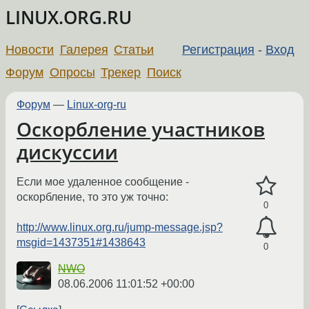
LINUX.ORG.RU
Новости
Галерея
Статьи
Регистрация
-
Вход
Форум
Опросы
Трекер
Поиск
Форум
—
Linux-org-ru
Оскорбление участников
дискуссии
Если мое удаленное сообщение -
оскорбление, то это уж точно:
0
http://www.linux.org.ru/jump-message.jsp?
msgid=1437351#1438643
0
NWO
08.06.2006 11:01:52 +00:00