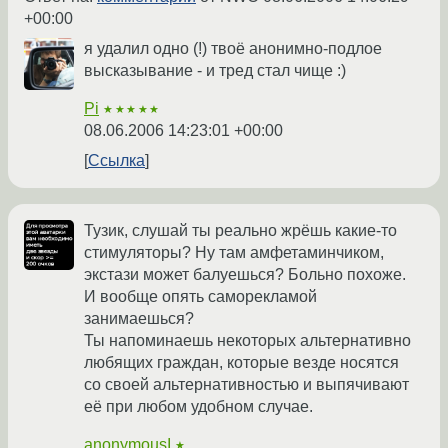
+00:00
я удалил одно (!) твоё анонимно-подлое
высказывание - и тред стал чище :)
Pi
★★★★★
08.06.2006 14:23:01 +00:00
Ссылка
Тузик, слушай ты реально жрёшь какие-то
стимуляторы? Ну там амфетаминчиком,
экстази может балуешься? Больно похоже.
И вообще опять саморекламой
занимаешься?
Ты напоминаешь некоторых альтернативно
любящих граждан, которые везде носятся
со своей альтернативностью и выпячивают
её при любом удобном случае.
anonymousI
★