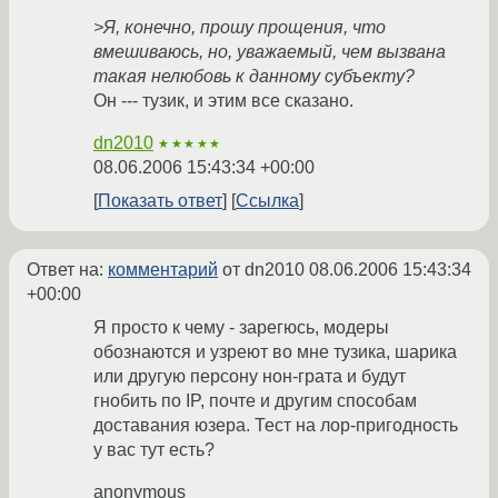
>Я, конечно, прошу прощения, что
вмешиваюсь, но, уважаемый, чем вызвана
такая нелюбовь к данному субъекту?
Он --- тузик, и этим все сказано.
dn2010
★★★★★
08.06.2006 15:43:34 +00:00
Показать ответ
Ссылка
Ответ на:
комментарий
от dn2010
08.06.2006 15:43:34
+00:00
Я просто к чему - зарегюсь, модеры
обознаются и узреют во мне тузика, шарика
или другую персону нон-грата и будут
гнобить по IP, почте и другим способам
доставания юзера. Тест на лор-пригодность
у вас тут есть?
anonymous