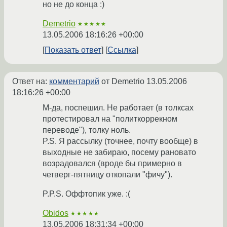
но не до конца :)
Demetrio
★★★★★
13.05.2006 18:16:26 +00:00
Показать ответ
Ссылка
Ответ на:
комментарий
от Demetrio
13.05.2006
18:16:26 +00:00
М-да, поспешил. Не работает (в толксах
протестировал на "политкоррекном
переводе"), толку ноль.
P.S. Я рассылку (точнее, почту вообще) в
выходные не забираю, посему рановато
возрадовался (вроде бы примерно в
четверг-пятницу откопали "фичу").
P.P.S. Оффтопик уже. :(
Obidos
★★★★★
13.05.2006 18:31:34 +00:00