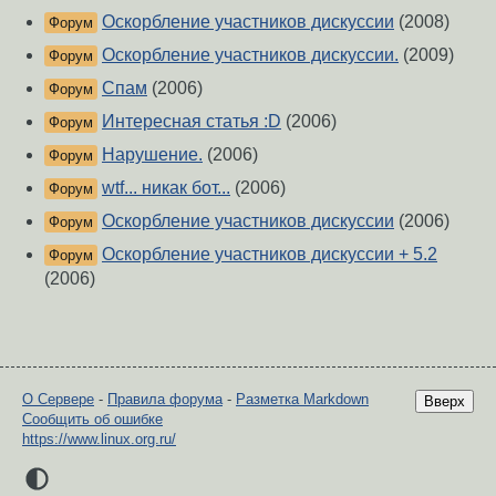
Оскорбление участников дискуссии
(2008)
Форум
Оскорбление участников дискуссии.
(2009)
Форум
Спам
(2006)
Форум
Интересная статья :D
(2006)
Форум
Нарушение.
(2006)
Форум
wtf... никак бот...
(2006)
Форум
Оскорбление участников дискуссии
(2006)
Форум
Оскорбление участников дискуссии + 5.2
Форум
(2006)
О Сервере
-
Правила форума
-
Разметка Markdown
Вверх
Сообщить об ошибке
https://www.linux.org.ru/