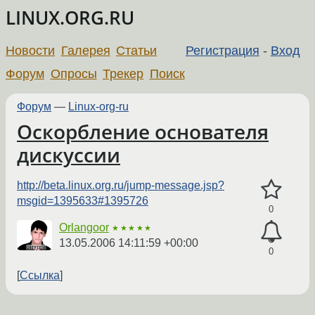
LINUX.ORG.RU
Новости
Галерея
Статьи
Регистрация
-
Вход
Форум
Опросы
Трекер
Поиск
Форум
—
Linux-org-ru
Оскорбление основателя
дискуссии
http://beta.linux.org.ru/jump-message.jsp?
msgid=1395633#1395726
0
Orlangoor
★★★★★
13.05.2006 14:11:59 +00:00
0
Ссылка
←
→