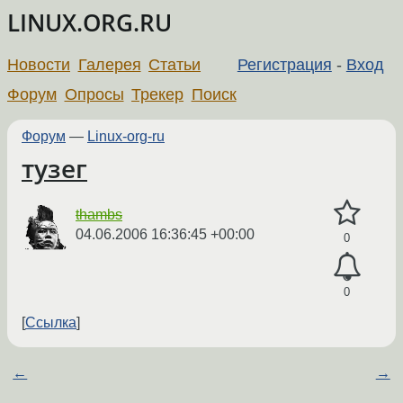
LINUX.ORG.RU
Новости
Галерея
Статьи
Регистрация
-
Вход
Форум
Опросы
Трекер
Поиск
Форум
—
Linux-org-ru
тузег
thambs
04.06.2006 16:36:45 +00:00
0
0
Ссылка
←
→