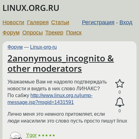
LINUX.ORG.RU
Новости
Галерея
Статьи
Регистрация
-
Вход
Форум
Опросы
Трекер
Поиск
Форум
—
Linux-org-ru
2anonymous_incognito &
other moderators
Уважаемые Вам не надоело подтверждать
новости и видеть в них слово ЛИНАКС?
0
По сабжу
http://www.linux.org.ru/jump-
message.jsp?msgid=1431591
0
Лично меня это немного притомляет, если
люди ниасилили это слово пусть просто пишут linux
Ygor
★★★★★