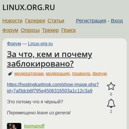
LINUX.ORG.RU
Новости
Галерея
Статьи
Регистрация
-
Вход
Форум
Опросы
Трекер
Поиск
Форум
—
Linux-org-ru
За что, кем и почему
заблокировано?
модераторам
,
модерация
,
правила
,
форум
https://hostingkartinok.com/show-image.php?
id=7af3dcb6f795e4506316503a1c12c3a9
0
Это потому что я чёрный?
2
Перемещено leave из general
toomanoff