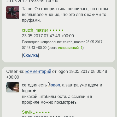
20.05.2017 16:33:39 +00:00
Та не. Он говорил типа появилась, но потом
всплывало мнение, что это лпп с какими-то
пруфами.
crutch_master
★★★★★
23.05.2017 07:47:43 +00:00
Последнее исправление: crutch_master
23.05.2017
07:48:43 +00:00
(всего
исправлений: 1
)
Ссылка
Ответ на:
комментарий
от logon
19.05.2017 08:00:48
+00:00
сегодня есть
logon
, а завтра уже вдруг и
logon★
никакой штабильности. а ссылки и в
профиле можно посмотреть.
SevikL
★★★★★