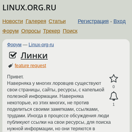
LINUX.ORG.RU
Новости
Галерея
Статьи
Регистрация
-
Вход
Форум
Опросы
Трекер
Поиск
Форум
—
Linux-org-ru
Линки
feature request
Привет.
Наверняка у многих лоровцев существуют
0
свои страницы, сайты, ресурсы, с капелькой
полезной информации. Наверняка
некоторые, из этих многих, не против
1
поделиться своими заметками, ссылками,
трудами. Иногда в процессе обсуждения люди
публикуют ссылки на свои ресурсы, для поиска
нужной информации, но они теряются в