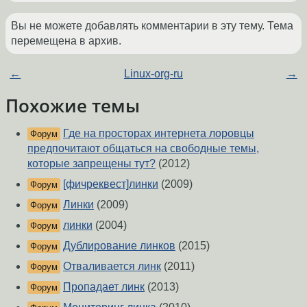
Вы не можете добавлять комментарии в эту тему. Тема
перемещена в архив.
←
Linux-org-ru
→
Похожие темы
Где на просторах интернета лоровцы
Форум
предпочитают общаться на свободные темы,
которые запрещены тут?
(2012)
[фичреквест]линки
(2009)
Форум
Линки
(2009)
Форум
линки
(2004)
Форум
Дублирование линков
(2015)
Форум
Отваливается линк
(2011)
Форум
Пропадает линк
(2013)
Форум