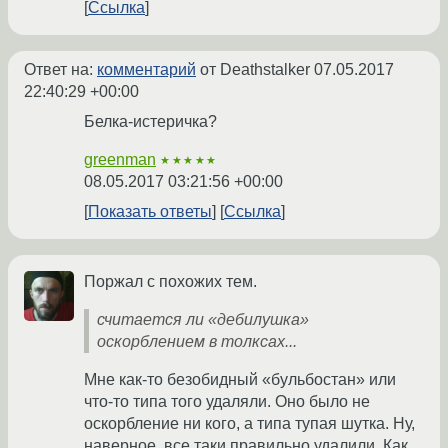
Ссылка
Ответ на:
комментарий
от Deathstalker
07.05.2017
22:40:29 +00:00
Белка-истеричка?
greenman
★★★★★
08.05.2017 03:21:56 +00:00
Показать ответы
Ссылка
Поржал с похожих тем.
считается ли «дебилушка»
оскорблением в толксах...
Мне как-то безобидный «бульбостан» или
что-то типа того удаляли. Оно было не
оскорбление ни кого, а типа тупая шутка. Ну,
наверное, все таки правильно удалили. Как