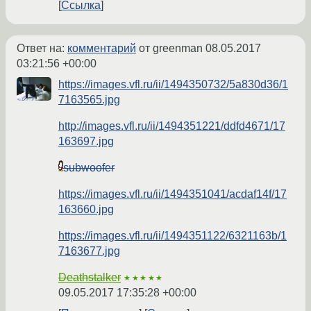
Ссылка
Ответ на:
комментарий
от greenman
08.05.2017
03:21:56 +00:00
https://images.vfl.ru/ii/1494350732/5a830d36/1
7163565.jpg
http://images.vfl.ru/ii/1494351221/ddfd4671/17
163697.jpg
subwoofer
https://images.vfl.ru/ii/1494351041/acdaf14f/17
163660.jpg
https://images.vfl.ru/ii/1494351122/6321163b/1
7163677.jpg
Deathstalker
★★★★★
09.05.2017 17:35:28 +00:00