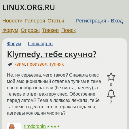
LINUX.ORG.RU
Новости
Галерея
Статьи
Регистрация
-
Вход
Форум
Опросы
Трекер
Поиск
Форум
—
Linux-org-ru
Klymedy, тебе скучно?
квим
,
произвол
,
тупняк
Не, ну серьезна, чего такое? Сначала снес
мой эмоциональный ответ на тупизм в теме
0
про преобразователи (без мата, замечу), а
теперь и ответ вахтеру снес. Обострение
перед летом? Тема в лолксах лежала, тебе
2
так нечего делать, что в гераклы подался,
авгиевы конюшни чистить?
timdorohin
★★★★