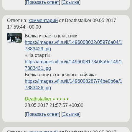
Показать ответ
Ссылка
Ответ на:
комментарий
от Deathstalker
09.05.2017
17:59:44 +00:00
Белка играет в классики:
https://images.vfl.ru/ii/1496008032/05976a04/1
7383429.jpg
«На старт!»
https://images.vfl.ru/ii/1496008173/08a9e149/1
7383431.jpg
Белка ловит солнечного зайчика:
https://images.vfl.ru/ii/1496008287/74be0b6e/1
7383436.jpg
Deathstalker
★★★★★
28.05.2017 21:57:57 +00:00
Показать ответ
Ссылка