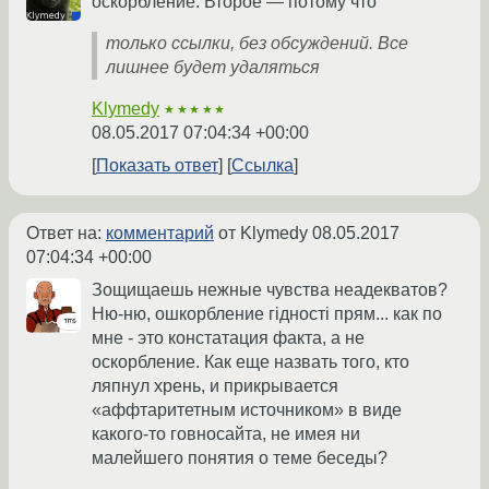
оскорбление. Второе — потому что
только ссылки, без обсуждений. Все
лишнее будет удаляться
Klymedy
★★★★★
08.05.2017 07:04:34 +00:00
Показать ответ
Ссылка
Ответ на:
комментарий
от Klymedy
08.05.2017
07:04:34 +00:00
Зощищаешь нежные чувства неадекватов?
Ню-ню, ошкорбление гідності прям... как по
мне - это констатация факта, а не
оскорбление. Как еще назвать того, кто
ляпнул хрень, и прикрывается
«аффтаритетным источником» в виде
какого-то говносайта, не имея ни
малейшего понятия о теме беседы?