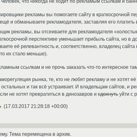
й человек, что никогда не ходит по рекламым ссылкам и бан
ировщики рекламы вы помогаете сайту в краткосрочной пер
 ещё и обманываете рекламодателя, заставляя его платить
вщик рекламы, вы отсеиваете для рекламодателя «холосты
раткосрочной перспективе уменьшает прибыль сайта, но в 
ваете её релевантность и, соответственно, владелец сайта
что их стало меньше).
кламным ссылкам и не прочь заказать что-то интересное там
аморегуляция рынка, те, кто не любят рекламу и не хотят е
), остальных и так всё устраивает. И владельцам сайтов, и 
сли не хотят превратиться в динозавров и
сдохнуть
уйти с 
(
17.03.2017 21:28:18 +00:00
)
★
ему. Тема перемещена в архив.