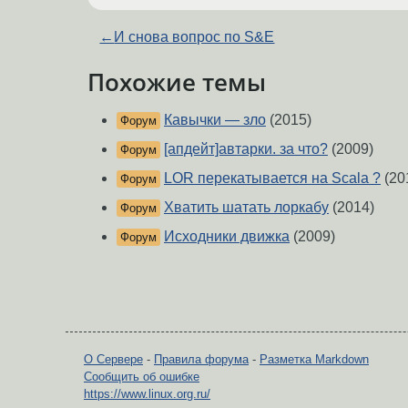
←
И снова вопрос по S&E
Похожие темы
Кавычки — зло
(2015)
Форум
[апдейт]автарки. за что?
(2009)
Форум
LOR перекатывается на Scala ?
(20
Форум
Хватить шатать лоркабу
(2014)
Форум
Исходники движка
(2009)
Форум
О Сервере
-
Правила форума
-
Разметка Markdown
Сообщить об ошибке
https://www.linux.org.ru/