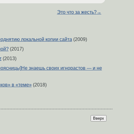
Это что за жесть?
→
поднятию локальной копии сайта
(2009)
ной?
(2017)
z
(2013)
 поясницы]Не знаешь своих игнорастов — и не
ков» в «теме»
(2018)
Вверх