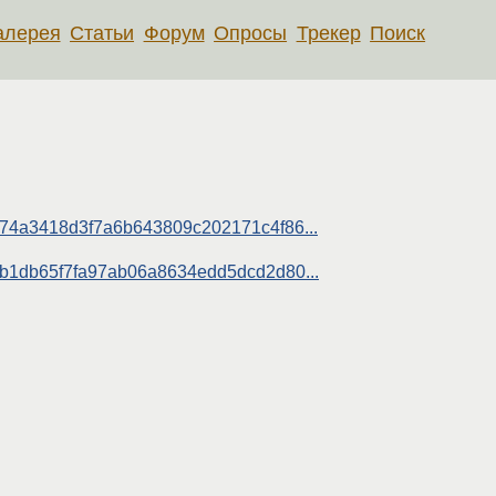
алерея
Статьи
Форум
Опросы
Трекер
Поиск
a874a3418d3f7a6b643809c202171c4f86...
3ab1db65f7fa97ab06a8634edd5dcd2d80...