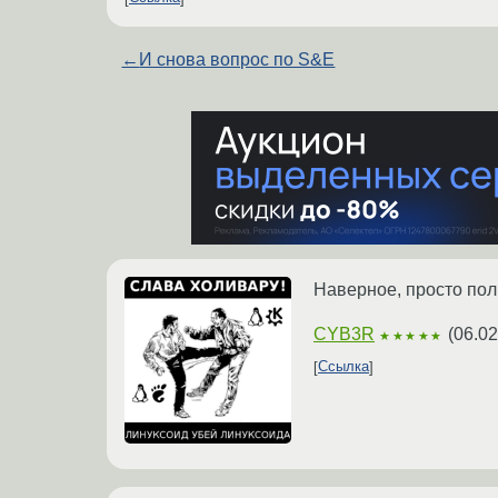
←
И снова вопрос по S&E
Наверное, просто пол
CYB3R
(
06.02
★★★★★
Ссылка