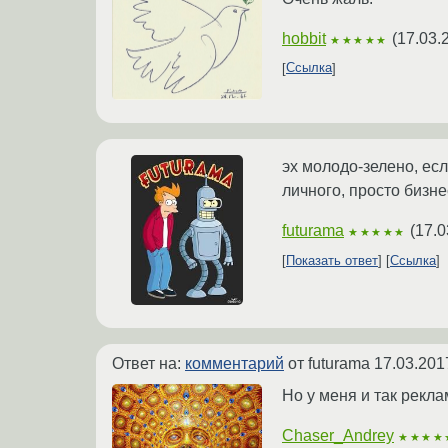
hobbit
(
17.03.
★★★★★
Ссылка
эх молодо-зелено, ес
личного, просто бизне
futurama
(
17.0
★★★★★
Показать ответ
Ссылка
Ответ на:
комментарий
от futurama
17.03.201
Но у меня и так рекла
Chaser_Andrey
★★★★