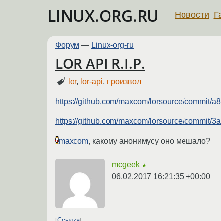
LINUX.ORG.RU
Новости
Г
Форум
—
Linux-org-ru
LOR API R.I.P.
lor
,
lor-api
,
произвол
https://github.com/maxcom/lorsource/commit/
https://github.com/maxcom/lorsource/commit/
maxcom
, какому анонимусу оно мешало?
mcgeek
★
06.02.2017 16:21:35 +00:00
Ссылка