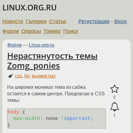
LINUX.ORG.RU
Новости
Галерея
Статьи
Регистрация
-
Вход
Форум
Опросы
Трекер
Поиск
Форум
—
Linux-org-ru
Нерастянутость темы
Zomg_ponies
css
,
lor
,
вырвиглаз
На широких мониках тема из сабжа
остается в самом центре. Предлагаю в CSS
0
темы:
body
 {

1
max-width
: none 
!important
;
