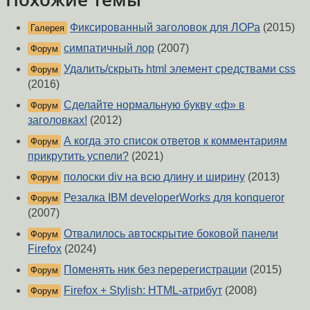
Фиксированный заголовок для ЛОРа
(2015)
Галерея
симпатичный лор
(2007)
Форум
Удалить/скрыть html элемент средствами css
Форум
(2016)
Сделайте нормальную букву «ф» в
Форум
заголовках!
(2012)
А когда это список ответов к комментариям
Форум
прикрутить успели?
(2021)
полоски div на всю длину и ширину
(2013)
Форум
Резалка IBM developerWorks для konqueror
Форум
(2007)
Отвалилось автоскрытие боковой панели
Форум
Firefox
(2024)
Поменять ник без перерегистрации
(2015)
Форум
Firefox + Stylish: HTML-атрибут
(2008)
Форум