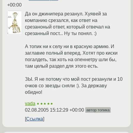
+00:00
Да он джинипера резанул. Хуявей за
компанию срезался, как ответ на
срезаноный ответ, который отвечал на
срезанный пост... Ну ты понял. :)
А топик ни к селу ни в красную армию. И
заглавие полный вперед. Хотят про киски
погалдеть, так хоть на опеннетру шли бы,
там целый раздел для этого есть.
ЗЫ. Я не потому что мой пост резанули и 10
очков со звезды сняли :). За державу
обидно!
vada
★★★★★
02.08.2005 15:12:29 +00:00
автор топика
Ссылка