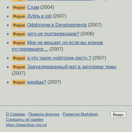
Спам
(2004)
Форум
Дубль в job
(2007)
Форум
Оффтопик в Developtments
(2007)
Форум
чего не подтверждаем?
(2006)
Форум
Мне не мешает, но если вы клонов
Форум
отстреливаете....
(2007)
а что такое «офтопик-лист» ?
(2007)
Форум
Завуалированный мат в заголовке темы
Форум
(2007)
винфак?
(2007)
Форум
О Сервере
-
Правила форума
-
Разметка Markdown
Вверх
Сообщить об ошибке
https://www.linux.org.ru/