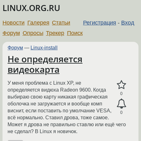
LINUX.ORG.RU
Новости
Галерея
Статьи
Регистрация
-
Вход
Форум
Опросы
Трекер
Поиск
Форум
—
Linux-install
Не определяется
видеокарта
У меня проблема с Linux XP, не
определяется видюха Radeon 9600. Когда
0
выбираю свою карту никакая графическая
оболочка не загружается и вообще комп
виснит, если поставить по умолчание VESA,
0
всё нормально. Ставил дрова, тоже самое.
Может я дрова не правильно ставлю или ещё чего
не сделал? В Linux я новичок.