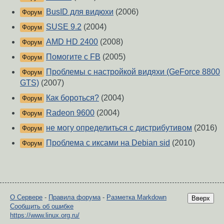
BusID для видюхи
(2006)
Форум
SUSE 9.2
(2004)
Форум
AMD HD 2400
(2008)
Форум
Помогите с FB
(2005)
Форум
Проблемы с настройкой видяхи (GeForce 8800
Форум
GTS)
(2007)
Как бороться?
(2004)
Форум
Radeon 9600
(2004)
Форум
не могу определиться с дистрибутивом
(2016)
Форум
Проблема с иксами на Debian sid
(2010)
Форум
О Сервере
-
Правила форума
-
Разметка Markdown
Вверх
Сообщить об ошибке
https://www.linux.org.ru/