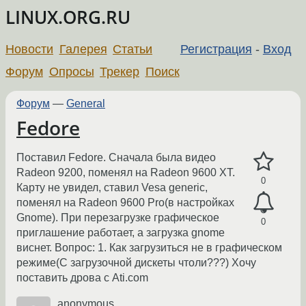
LINUX.ORG.RU
Новости
Галерея
Статьи
Регистрация
-
Вход
Форум
Опросы
Трекер
Поиск
Форум
—
General
Fedore
Поставил Fedore. Сначала была видео
Radeon 9200, поменял на Radeon 9600 XT.
0
Карту не увидел, ставил Vesa generic,
поменял на Radeon 9600 Pro(в настройках
Gnome). При перезагрузке графическое
0
приглашение работает, а загрузка gnome
виснет. Вопрос: 1. Как загрузиться не в графическом
режиме(С загрузочной дискеты чтоли???) Хочу
поставить дрова с Ati.com
anonymous