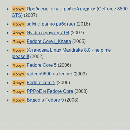
Проблемы с настройкой видяхи (GeForce 8800
Форум
GTS)
(2007)
sgfxi странно работает
(2016)
Форум
Nvidia в убунту 7.04
(2007)
Форум
Fedore Core1_Клава
(2005)
Форум
Установка Linux Mandrake 8.0 - help me
Форум
please!!!
(2002)
Fedore Core 5
(2006)
Форум
radeon9600 на fedore
(2003)
Форум
Fedore core 5
(2006)
Форум
PPPoE и Fedore Core
(2008)
Форум
Видео в Fedore 9
(2008)
Форум