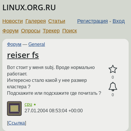
LINUX.ORG.RU
Новости
Галерея
Статьи
Регистрация
-
Вход
Форум
Опросы
Трекер
Поиск
Форум
—
General
reiser fs
Вот стоит у меня subj. Вроде нормально
работает.
0
Интересно стало какой у нее размер
кластера ?
Подскажите или подскажите где почитать ?
0
cpu
★
27.01.2004 08:53:04 +00:00
Ссылка