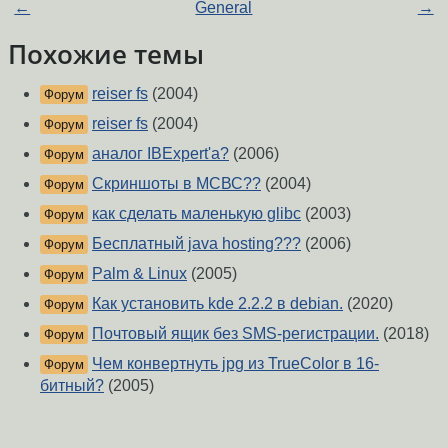
←
General
→
Похожие темы
reiser fs
(2004)
Форум
reiser fs
(2004)
Форум
аналог IBExpert'a?
(2006)
Форум
Скриншоты в МСВС??
(2004)
Форум
как сделать маленькую glibc
(2003)
Форум
Бесплатный java hosting???
(2006)
Форум
Palm & Linux
(2005)
Форум
Как установить kde 2.2.2 в debian.
(2020)
Форум
Почтовый ящик без SMS-регистрации.
(2018)
Форум
Чем конвертнуть jpg из TrueColor в 16-
Форум
битный?
(2005)