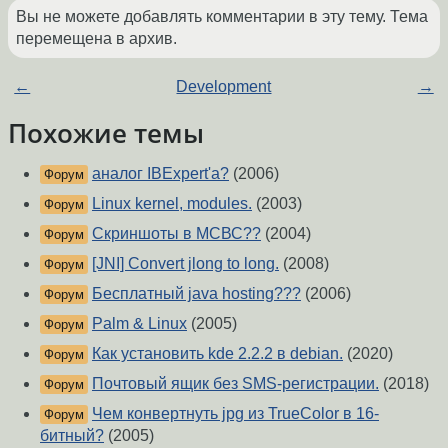
Вы не можете добавлять комментарии в эту тему. Тема
перемещена в архив.
←
Development
→
Похожие темы
аналог IBExpert'a?
(2006)
Форум
Linux kernel, modules.
(2003)
Форум
Скриншоты в МСВС??
(2004)
Форум
[JNI] Convert jlong to long.
(2008)
Форум
Бесплатный java hosting???
(2006)
Форум
Palm & Linux
(2005)
Форум
Как установить kde 2.2.2 в debian.
(2020)
Форум
Почтовый ящик без SMS-регистрации.
(2018)
Форум
Чем конвертнуть jpg из TrueColor в 16-
Форум
битный?
(2005)