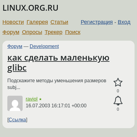
LINUX.ORG.RU
Новости
Галерея
Статьи
Регистрация
-
Вход
Форум
Опросы
Трекер
Поиск
Форум
—
Development
как сделать маленькую
glibc
Подскажите методы уменьшения размеров
subj...
0
raviol
★
16.07.2003 16:17:01 +00:00
0
Ссылка
←
→