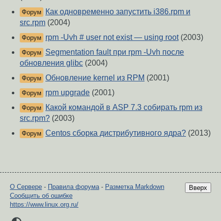
Как одновременно запустить i386.rpm и
Форум
src.rpm
(2004)
rpm -Uvh # user not exist — using root
(2003)
Форум
Segmentation fault при rpm -Uvh после
Форум
обновления glibc
(2004)
Обновление kernel из RPM
(2001)
Форум
rpm upgrade
(2001)
Форум
Какой командой в ASP 7.3 собирать rpm из
Форум
src.rpm?
(2003)
Centos сборка дистрибутивного ядра?
(2013)
Форум
О Сервере
-
Правила форума
-
Разметка Markdown
Вверх
Сообщить об ошибке
https://www.linux.org.ru/