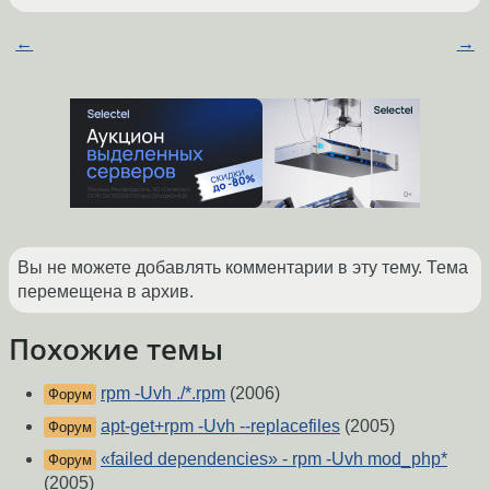
←
→
Вы не можете добавлять комментарии в эту тему. Тема
перемещена в архив.
Похожие темы
rpm -Uvh ./*.rpm
(2006)
Форум
apt-get+rpm -Uvh --replacefiles
(2005)
Форум
«failed dependencies» - rpm -Uvh mod_php*
Форум
(2005)