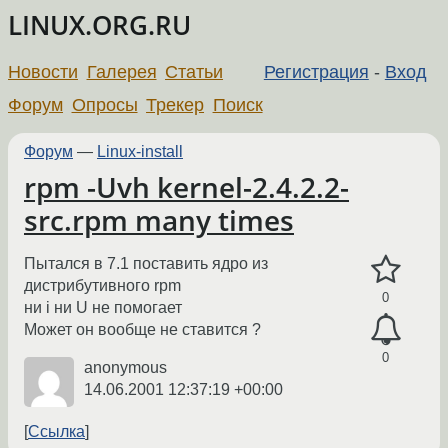
LINUX.ORG.RU
Новости
Галерея
Статьи
Регистрация
-
Вход
Форум
Опросы
Трекер
Поиск
Форум
—
Linux-install
rpm -Uvh kernel-2.4.2.2-
src.rpm many times
Пытался в 7.1 поставить ядро из
дистрибутивного rpm
0
ни i ни U не помогает
Может он вообще не ставится ?
0
anonymous
14.06.2001 12:37:19 +00:00
Ссылка