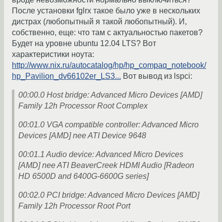
После установки fglrx такое было уже в нескольких
дистрах (любопытный я такой любопытный). И,
собственно, еще: что там с актуальностью пакетов?
Будет на уровне ubuntu 12.04 LTS? Вот
характеристики ноута:
http://www.nix.ru/autocatalog/hp/hp_compaq_notebook/
hp_Pavilion_dv66102er_LS3...
Вот вывод из lspci:
00:00.0 Host bridge: Advanced Micro Devices [AMD]
Family 12h Processor Root Complex
00:01.0 VGA compatible controller: Advanced Micro
Devices [AMD] nee ATI Device 9648
00:01.1 Audio device: Advanced Micro Devices
[AMD] nee ATI BeaverCreek HDMI Audio [Radeon
HD 6500D and 6400G-6600G series]
00:02.0 PCI bridge: Advanced Micro Devices [AMD]
Family 12h Processor Root Port