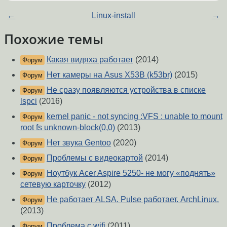
←
Linux-install
→
Похожие темы
Какая видяха работает
(2014)
Форум
Нет камеры на Asus X53B (k53br)
(2015)
Форум
Не сразу появляются устройства в списке
Форум
lspci
(2016)
kernel panic - not syncing :VFS : unable to mount
Форум
root fs unknown-block(0,0)
(2013)
Нет звука Gentoo
(2020)
Форум
Проблемы с видеокартой
(2014)
Форум
Ноутбук Acer Aspire 5250- не могу «поднять»
Форум
сетевую карточку
(2012)
Не работает ALSA. Pulse работает. ArchLinux.
Форум
(2013)
Проблема с wifi
(2011)
Форум