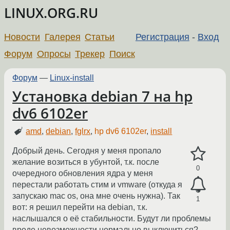
LINUX.ORG.RU
Новости
Галерея
Статьи
Регистрация
-
Вход
Форум
Опросы
Трекер
Поиск
Форум
—
Linux-install
Установка debian 7 на hp
dv6 6102er
amd
,
debian
,
fglrx
,
hp dv6 6102er
,
install
Добрый день. Сегодня у меня пропало
желание возиться в убунтой, т.к. после
0
очередного обновления ядра у меня
перестали работать стим и vmware (откуда я
запускаю mac os, она мне очень нужна). Так
1
вот: я решил перейти на debian, т.к.
наслышался о её стабильности. Будут ли проблемы
вроде невозможности нормально выключиться?