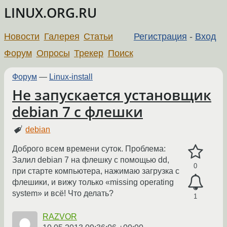
LINUX.ORG.RU
Новости
Галерея
Статьи
Регистрация
-
Вход
Форум
Опросы
Трекер
Поиск
Форум
—
Linux-install
Не запускается установщик
debian 7 с флешки
debian
Доброго всем времени суток. Проблема:
Залил debian 7 на флешку с помощью dd,
0
при старте компьютера, нажимаю загрузка с
флешики, и вижу только «missing operating
system» и всё! Что делать?
1
RAZVOR