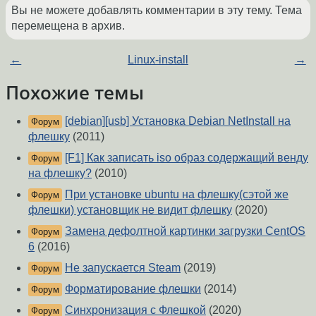
Вы не можете добавлять комментарии в эту тему. Тема
перемещена в архив.
←
Linux-install
→
Похожие темы
[debian][usb] Установка Debian NetInstall на
Форум
флешку
(2011)
[F1] Как записать iso образ содержащий венду
Форум
на флешку?
(2010)
При установке ubuntu на флешку(сэтой же
Форум
флешки) установщик не видит флешку
(2020)
Замена дефолтной картинки загрузки CentOS
Форум
6
(2016)
Не запускается Steam
(2019)
Форум
Форматирование флешки
(2014)
Форум
Синхронизация с Флешкой
(2020)
Форум