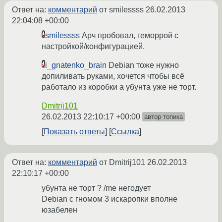
Ответ на:
комментарий
от smilessss
26.02.2013
22:04:08 +00:00
smilessss
Арч пробовал, геморрой с
настройкой/конфигурацией.
i_gnatenko_brain
Debian тоже нужно
допиливать руками, хочется чтобы всё
работало из коробки а убунта уже не торт.
Dmitrij101
26.02.2013 22:10:17 +00:00
автор топика
Показать ответы
Ссылка
Ответ на:
комментарий
от Dmitrij101
26.02.2013
22:10:17 +00:00
убунта не торт ? /me негодует
Debian с гномом 3 искаропки вполне
юзабелен