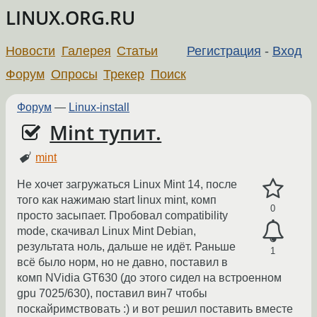
LINUX.ORG.RU
Новости
Галерея
Статьи
Регистрация
-
Вход
Форум
Опросы
Трекер
Поиск
Форум
—
Linux-install
Mint тупит.
mint
Не хочет загружаться Linux Mint 14, после
того как нажимаю start linux mint, комп
0
просто засыпает. Пробовал compatibility
mode, скачивал Linux Mint Debian,
результата ноль, дальше не идёт. Раньше
1
всё было норм, но не давно, поставил в
комп NVidia GT630 (до этого сидел на встроенном
gpu 7025/630), поставил вин7 чтобы
поскайримствовать :) и вот решил поставить вместе