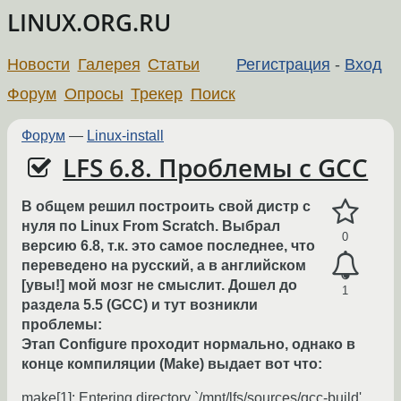
LINUX.ORG.RU
Новости
Галерея
Статьи
Регистрация
-
Вход
Форум
Опросы
Трекер
Поиск
Форум
—
Linux-install
LFS 6.8. Проблемы с GCC
В общем решил построить свой дистр с
нуля по Linux From Scratch. Выбрал
0
версию 6.8, т.к. это самое последнее, что
переведено на русский, а в английском
[увы!] мой мозг не смыслит. Дошел до
1
раздела 5.5 (GCC) и тут возникли
проблемы:
Этап Configure проходит нормально, однако в
конце компиляции (Make) выдает вот что:
make[1]: Entering directory `/mnt/lfs/sources/gcc-build'