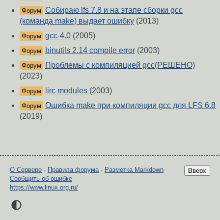
Собираю lfs 7.8 и на этапе сборки gcc
Форум
(команда make) выдает ошибку
(2013)
gcc-4.0
(2005)
Форум
binutils 2.14 compile error
(2003)
Форум
Проблемы с компиляцией gcc(РЕШЕНО)
Форум
(2023)
lirc modules
(2003)
Форум
Ошибка make при компиляции gcc для LFS 6.8
Форум
(2019)
О Сервере
-
Правила форума
-
Разметка Markdown
Вверх
Сообщить об ошибке
https://www.linux.org.ru/