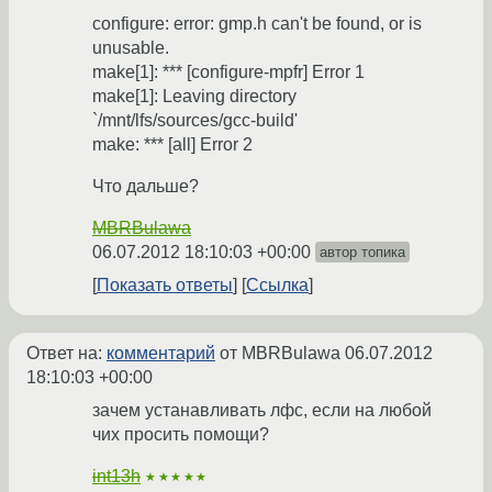
configure: error: gmp.h can't be found, or is
unusable.
make[1]: *** [configure-mpfr] Error 1
make[1]: Leaving directory
`/mnt/lfs/sources/gcc-build'
make: *** [all] Error 2
Что дальше?
MBRBulawa
06.07.2012 18:10:03 +00:00
автор топика
Показать ответы
Ссылка
Ответ на:
комментарий
от MBRBulawa
06.07.2012
18:10:03 +00:00
зачем устанавливать лфс, если на любой
чих просить помощи?
int13h
★★★★★