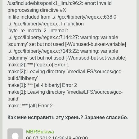
/usr/include/bits/posix1_lim.h:96:2: error: invalid
preprocessing directive #X
In file included from ../../gcc/libiberty/regex.c:638:0:
../../gcc/libiberty/regex.c: In function
'byte_re_match_2_internal':
../../gcc/libiberty/regex.c:7144:27: warning: variable
'sdummy' set but not used [-Wunused-but-set-variable]
../../gcc/libiberty/regex.c:7143:22: warning: variable
'pdummy' set but not used [-Wunused-but-set-variable]
make[2]: *** [regex.o] Error 1
make[2]: Leaving directory `/media/LFS/sources/gcc-
build/libiberty'
make[1]: *** [all-libiberty] Error 2
make[1]: Leaving directory `/media/LFS/sources/gcc-
build'
make: *** [all] Error 2
Как мне исправить эту хрень? Заранее спасибо.
MBRBulawa
06.07.2012 16:36:48 +00:00