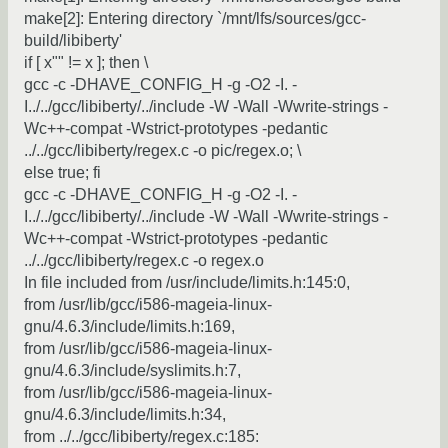
make[2]: Entering directory `/mnt/lfs/sources/gcc-
build/libiberty'
if [ x"" != x ]; then \
gcc -c -DHAVE_CONFIG_H -g -O2 -I. -
I../../gcc/libiberty/../include -W -Wall -Wwrite-strings -
Wc++-compat -Wstrict-prototypes -pedantic
../../gcc/libiberty/regex.c -o pic/regex.o; \
else true; fi
gcc -c -DHAVE_CONFIG_H -g -O2 -I. -
I../../gcc/libiberty/../include -W -Wall -Wwrite-strings -
Wc++-compat -Wstrict-prototypes -pedantic
../../gcc/libiberty/regex.c -o regex.o
In file included from /usr/include/limits.h:145:0,
from /usr/lib/gcc/i586-mageia-linux-
gnu/4.6.3/include/limits.h:169,
from /usr/lib/gcc/i586-mageia-linux-
gnu/4.6.3/include/syslimits.h:7,
from /usr/lib/gcc/i586-mageia-linux-
gnu/4.6.3/include/limits.h:34,
from ../../gcc/libiberty/regex.c:185: