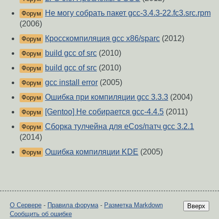
Не могу собрать пакет gcc-3.4.3-22.fc3.src.rpm
Форум
(2006)
Кросскомпиляция gcc x86/sparc
(2012)
Форум
build gcc of src
(2010)
Форум
build gcc of src
(2010)
Форум
gcc install error
(2005)
Форум
Ошибка при компиляции gcc 3.3.3
(2004)
Форум
[Gentoo] Не собирается gcc-4.4.5
(2011)
Форум
Сборка тулчейна для eCos/патч gcc 3.2.1
Форум
(2014)
Ошибка компиляции KDE
(2005)
Форум
О Сервере
-
Правила форума
-
Разметка Markdown
Вверх
Сообщить об ошибке