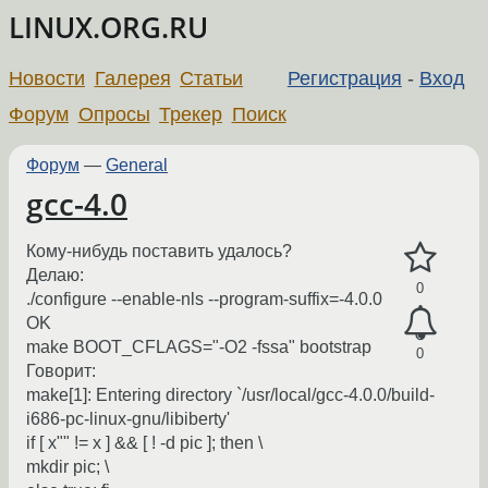
LINUX.ORG.RU
Новости
Галерея
Статьи
Регистрация
-
Вход
Форум
Опросы
Трекер
Поиск
Форум
—
General
gcc-4.0
Кому-нибудь поставить удалось?
Делаю:
0
./configure --enable-nls --program-suffix=-4.0.0
OK
make BOOT_CFLAGS="-O2 -fssa" bootstrap
0
Говорит:
make[1]: Entering directory `/usr/local/gcc-4.0.0/build-
i686-pc-linux-gnu/libiberty'
if [ x"" != x ] && [ ! -d pic ]; then \
mkdir pic; \