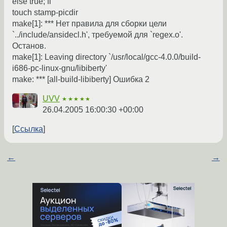
else true; fi
touch stamp-picdir
make[1]: *** Нет правила для сборки цели
`../include/ansidecl.h', требуемой для `regex.o'.
Останов.
make[1]: Leaving directory `/usr/local/gcc-4.0.0/build-
i686-pc-linux-gnu/libiberty'
make: *** [all-build-libiberty] Ошибка 2
UVV
★★★★★
26.04.2005 16:00:30 +00:00
Ссылка
←
→