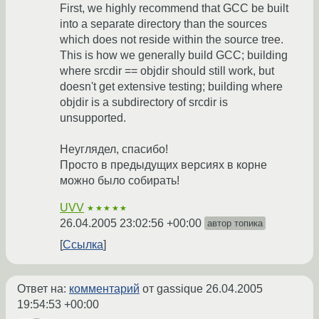
First, we highly recommend that GCC be built
into a separate directory than the sources
which does not reside within the source tree.
This is how we generally build GCC; building
where srcdir == objdir should still work, but
doesn't get extensive testing; building where
objdir is a subdirectory of srcdir is
unsupported.
Неуглядел, спасибо!
Просто в предыдущих версиях в корне
можно было собирать!
UVV
★★★★★
26.04.2005 23:02:56 +00:00
автор топика
Ссылка
Ответ на:
комментарий
от gassique
26.04.2005
19:54:53 +00:00