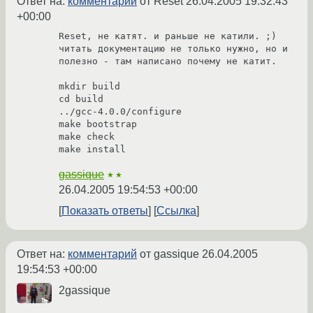
Ответ на:
комментарий
от Reset
26.04.2005 19:32:43
+00:00
Reset, не катят. и раньше не катили. ;) 
читать документацию не только нужно, но и 
полезно - там написано почему не катит.

mkdir build

cd build

../gcc-4.0.0/configure

make bootstrap

make check

gassique
★★
26.04.2005 19:54:53 +00:00
Показать ответы
Ссылка
Ответ на:
комментарий
от gassique
26.04.2005
19:54:53 +00:00
2gassique