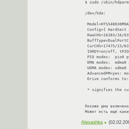
$ sudo /sbin/hdparm
/dev/hda:

 Model=HTS548030M9AT00, FwRev=MGAOA53A, SerialNo=MRLA24L2HT62NB

 Config={ HardSect NotMFM HdSw>15uSec Fixed DTR>10Mbs }

 RawCHS=16383/16/63, TrkSize=0, SectSize=0, ECCbytes=4

 BuffType=DualPortCache, BuffSize=7877kB, MaxMultSect=16, MultSect=16

 CurCHS=17475/15/63, CurSects=16513875, LBA=yes, LBAsects=58605120

 IORDY=on/off, tPIO={min:240,w/IORDY:120}, tDMA={min:120,rec:120}

 PIO modes:  pio0 pio1 pio2 pio3 pio4 

 DMA modes:  mdma0 mdma1 mdma2 

 UDMA modes: udma0 udma1 *udma2 udma3 udma4 udma5 

 AdvancedPM=yes: mode=0x9F (159) WriteCache=enabled

 Drive conforms to: ATA/ATAPI-6 T13 1410D revision 3a: 

 * signifies the current active mode

Похоже дма включено.
Может есть ещё каки
Alexashka
(
02.02.20
★