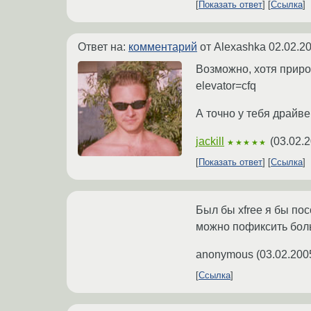
Показать ответ
Ссылка
Ответ на:
комментарий
от Alexashka
02.02.2
Возможно, хотя приро
elevator=cfq
А точно у тебя драйве
jackill
(
03.02.2
★★★★★
Показать ответ
Ссылка
Был бы xfree я бы по
можно пофиксить боль
anonymous
(
03.02.200
Ссылка