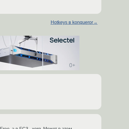
Hotkeys в konqueror
→
ee, а в FC3 - xorg. Может в этом