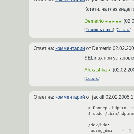
Кстати, на глаз видел
Demetrio
(
02.
★★★★★
Показать ответ
Ссылка
Ответ на:
комментарий
от Demetrio
02.02.200
SELinux при установк
Alexashka
(
02.02.20
★
Ссылка
Ответ на:
комментарий
от jackill
02.02.2005 1
> Проверь hdparm -d
$ sudo /sbin/hdparm
/dev/hda:

 using_dma    =  1 (on)
