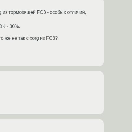
g из тормозящей FC3 - особых отличий,
MDK - 30%.
о же не так с xorg из FC3?