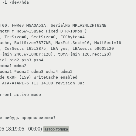
 -i /dev/hda



е-нибудь предположения?
05 18:19:05 +00:00
)
автор топика