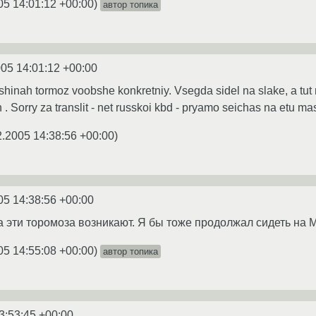
05 14:01:12 +00:00
)
автор топика
005 14:01:12 +00:00
inah tormoz voobshe konkretniy. Vsegda sidel na slake, a tut n
. Sorry za translit - net russkoi kbd - pryamo seichas na etu mas
2.2005 14:38:56 +00:00
)
05 14:38:56 +00:00
да эти торомоза возникают. Я бы тоже продолжал сидеть на 
05 14:55:08 +00:00
)
автор топика
3:53:45 +00:00