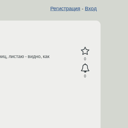
Регистрация
-
Вход
иц, листаю - видно, как
0
0