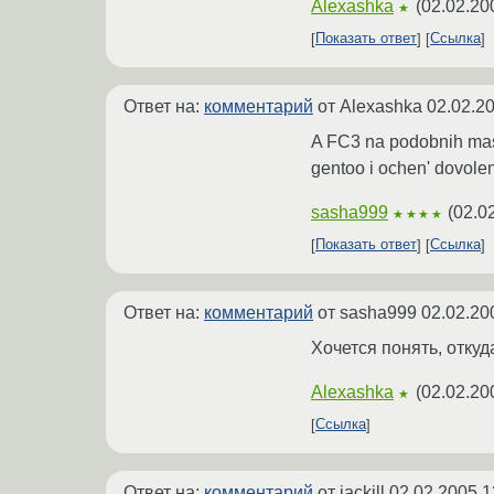
Alexashka
(
02.02.20
★
Показать ответ
Ссылка
Ответ на:
комментарий
от Alexashka
02.02.2
A FC3 na podobnih mash
gentoo i ochen' dovolen 
sasha999
(
02.0
★★★★
Показать ответ
Ссылка
Ответ на:
комментарий
от sasha999
02.02.20
Хочется понять, отку
Alexashka
(
02.02.20
★
Ссылка
Ответ на:
комментарий
от jackill
02.02.2005 1