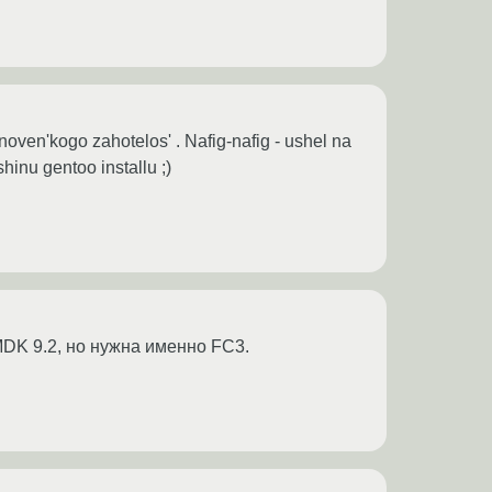
oven'kogo zahotelos' . Nafig-nafig - ushel na
hinu gentoo installu ;)
MDK 9.2, но нужна именно FC3.