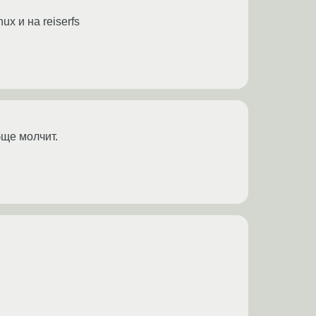
x и на reiserfs
бще молчит.