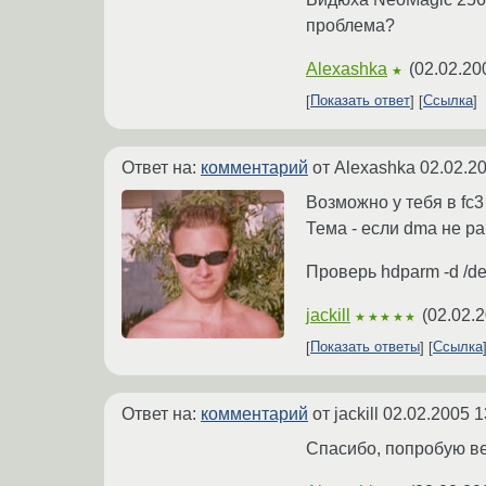
проблема?
Alexashka
(
02.02.20
★
Показать ответ
Ссылка
Ответ на:
комментарий
от Alexashka
02.02.2
Возможно у тебя в fc3
Тема - если dma не ра
Проверь hdparm -d /d
jackill
(
02.02.2
★★★★★
Показать ответы
Ссылка
Ответ на:
комментарий
от jackill
02.02.2005 1
Спасибо, попробую в