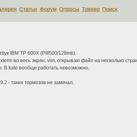
алерея
Статьи
Форум
Опросы
Трекер
Поиск
бук IBM TP 600X (PIII500/128mb).
 xterm во весь экран, vim, открываю файл на несколько стран
е. В kate вообще работать невозможно.
 9.2 - таких тормозов не замечал.