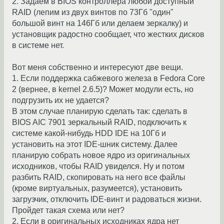
2. Задаем в BIOS контроллера любой доступный
RAID (лепим из двух винтов по 73Гб "один"
большой винт на 146Гб или делаем зеркалку) и
установщик радостно сообщает, что жестких дисков
в системе нет.
Вот меня собственно и интересуют две вещи.
1. Если поддержка сабжевого железа в Fedora Core
2 (вернее, в kernel 2.6.5)? Может модули есть, но
подгрузить их не удается?
В этом случае планирую сделать так: сделать в
BIOS AIC 7901 зеркальный RAID, подключить к
системе какой-нибудь HDD IDE на 10Гб и
установить на этот IDE-шник систему. Далее
планирую собрать новое ядро из оригинальных
исходников, чтобы RAID увиделся. Ну и потом
разбить RAID, скопировать на него все файлы
(кроме виртуальных, разумеется), установить
загрузчик, отключить IDE-винт и радоваться жизни.
Пройдет такая схема или нет?
2. Если в оригинальных исходниках ядра нет