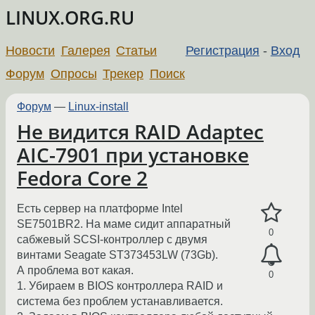
LINUX.ORG.RU
Новости
Галерея
Статьи
Регистрация
-
Вход
Форум
Опросы
Трекер
Поиск
Форум
—
Linux-install
Не видится RAID Adaptec
AIC-7901 при установке
Fedora Core 2
Есть сервер на платформе Intel
SE7501BR2. На маме сидит аппаратный
0
сабжевый SCSI-контроллер с двумя
винтами Seagate ST373453LW (73Gb).
А проблема вот какая.
0
1. Убираем в BIOS контроллера RAID и
система без проблем устанавливается.