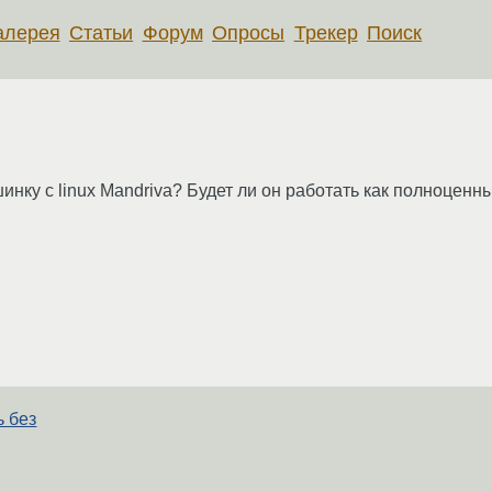
алерея
Статьи
Форум
Опросы
Трекер
Поиск
шинку с linux Mandriva? Будет ли он работать как полноценн
ь без