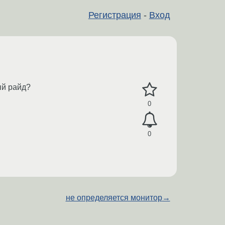
Регистрация
-
Вход
ый райд?
0
0
не определяется монитор
→