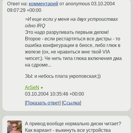
Ответ на:
комментарий
от anonymous
03.10.2004
09:07:29 +00:00
>И еще если у меня на двух устроиствах
одно IRQ
Это надо разруливать первым делом!
Второе - если рестартяться все дистры - то
ошибка конфигурации в биосе, либо глюк в
железе (ох, не нравиться мне твой VIA
чипсет;). Че нить типа глюка включения дма
на сдроме...
ЗЫ: и небось плата укроповская;))
ArSeN
★
03.10.2004 10:35:46 +00:00
Показать ответ
Ссылка
А привод вообще нормально диски читает?
Как вариант - выкинуть все устройства