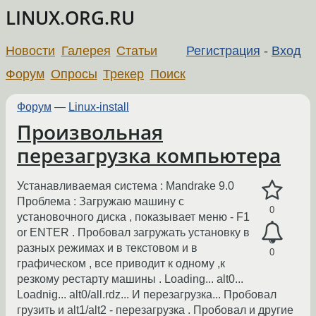
LINUX.ORG.RU
Новости
Галерея
Статьи
Регистрация
-
Вход
Форум
Опросы
Трекер
Поиск
Форум
—
Linux-install
Произвольная
перезагрузка компьютера
Устанавливаемая система : Mandrake 9.0
Проблема : Загружаю машину с
0
установочного диска , показывает меню - F1
or ENTER . Пробовал загружать установку в
разных режимах и в текстовом и в
0
графическом , все приводит к одному ,к
резкому рестарту машины . Loading... alt0...
Loadnig... alt0/all.rdz... И перезагрузка... Пробовал
грузить и alt1/alt2 - перезагрузка . Пробовал и другие