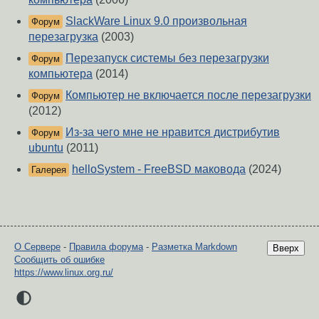
SlackWare Linux 9.0 произвольная
Форум
перезагрузка
(2003)
Перезапуск системы без перезагрузки
Форум
компьютера
(2014)
Компьютер не включается после перезагрузки
Форум
(2012)
Из-за чего мне не нравится дистрибутив
Форум
ubuntu
(2011)
helloSystem - FreeBSD маковода
(2024)
Галерея
О Сервере
-
Правила форума
-
Разметка Markdown
Вверх
Сообщить об ошибке
https://www.linux.org.ru/