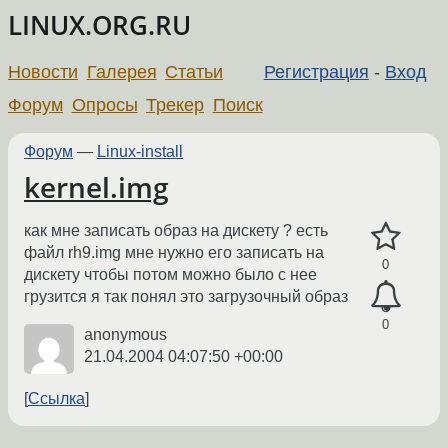
LINUX.ORG.RU
Новости
Галерея
Статьи
Регистрация
-
Вход
Форум
Опросы
Трекер
Поиск
Форум
—
Linux-install
kernel.img
как мне записать образ на дискету ? есть
файл rh9.img мне нужно его записать на
0
дискету чтобы потом можно было с нее
грузится я так понял это загрузочный образ
0
anonymous
21.04.2004 04:07:50 +00:00
Ссылка