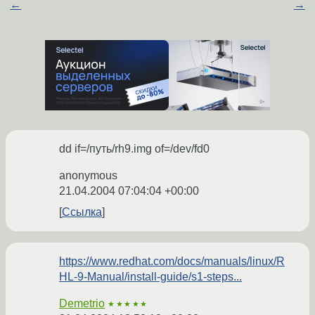
←
→
dd if=/путь/rh9.img of=/dev/fd0
anonymous
21.04.2004 07:04:04 +00:00
Ссылка
https://www.redhat.com/docs/manuals/linux/R
HL-9-Manual/install-guide/s1-steps...
Demetrio
★★★★★