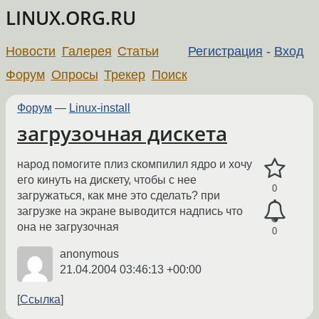
LINUX.ORG.RU
Новости
Галерея
Статьи
Регистрация
-
Вход
Форум
Опросы
Трекер
Поиск
Форум
—
Linux-install
загрузочная дискета
народ помогите плиз скомпилил ядро и хочу
его кинуть на дискету, чтобы с нее
0
загружаться, как мне это сделать? при
загрузке на экране выводится надпись что
она не загрузочная
0
anonymous
21.04.2004 03:46:13 +00:00
Ссылка