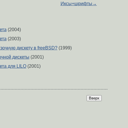
Иксы+шрифты
→
ета
(2004)
ета
(2003)
узочную дискету в freeBSD?
(1999)
очной дискеты
(2001)
ета для LILO
(2001)
Вверх