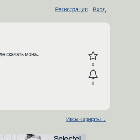
Регистрация
-
Вход
де скачать мона...
0
0
Иксы+шрифты
→