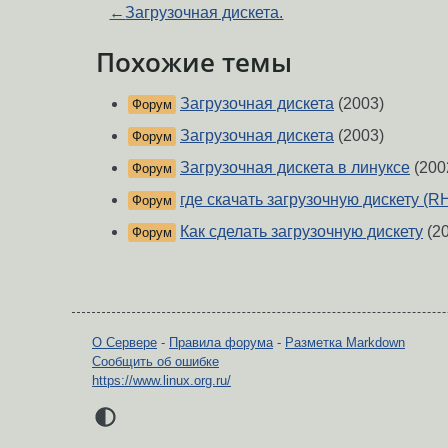
←
Загрузочная дискета.
Похожие темы
Загрузочная дискета
(2003)
Форум
Загрузочная дискета
(2003)
Форум
Загрузочная дискета в линуксе
(200
Форум
где скачать загрузочную дискету (R
Форум
Как сделать загрузочную дискету
(20
Форум
О Сервере
-
Правила форума
-
Разметка Markdown
Сообщить об ошибке
https://www.linux.org.ru/