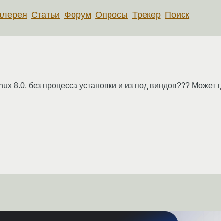
алерея
Статьи
Форум
Опросы
Трекер
Поиск
inux 8.0, без процесса установки и из под виндов??? Может г