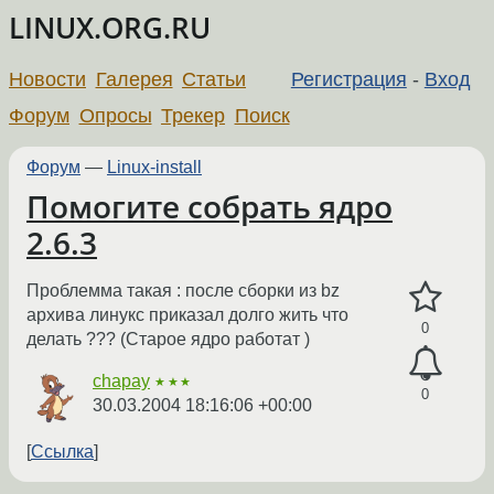
LINUX.ORG.RU
Новости
Галерея
Статьи
Регистрация
-
Вход
Форум
Опросы
Трекер
Поиск
Форум
—
Linux-install
Помогите собрать ядро
2.6.3
Проблемма такая : после сборки из bz
архива линукс приказал долго жить что
0
делать ??? (Старое ядро работат )
chapay
★★★
0
30.03.2004 18:16:06 +00:00
Ссылка