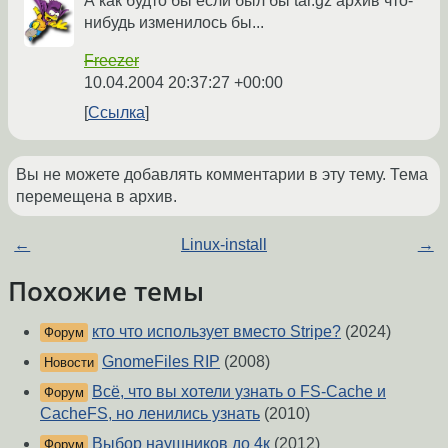
А как будто бы если был бы tar.gz архив что-
нибудь изменилось бы...
Freezer
10.04.2004 20:37:27 +00:00
Ссылка
Вы не можете добавлять комментарии в эту тему. Тема
перемещена в архив.
←
Linux-install
→
Похожие темы
кто что использует вместо Stripe?
(2024)
Форум
GnomeFiles RIP
(2008)
Новости
Всё, что вы хотели узнать о FS-Cache и
Форум
CacheFS, но ленились узнать
(2010)
Выбор наушников до 4к
(2012)
Форум