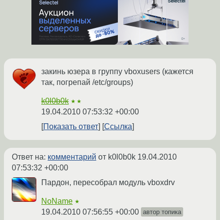
закинь юзера в группу vboxusers (кажется
так, погрепай /etc/groups)
k0l0b0k
★★
19.04.2010 07:53:32 +00:00
Показать ответ
Ссылка
Ответ на:
комментарий
от k0l0b0k
19.04.2010
07:53:32 +00:00
Пардон, пересобрал модуль vboxdrv
NoName
★
19.04.2010 07:56:55 +00:00
автор топика