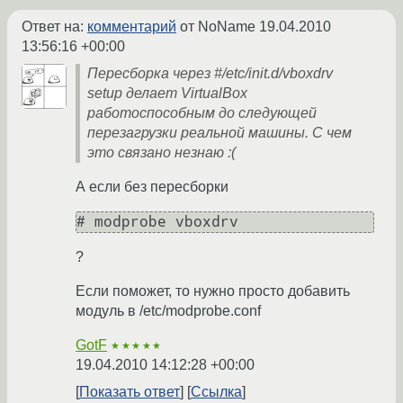
Ответ на:
комментарий
от NoName
19.04.2010
13:56:16 +00:00
Пересборка через #/etc/init.d/vboxdrv
setup делает VirtualBox
работоспособным до следующей
перезагрузки реальной машины. С чем
это связано незнаю :(
А если без пересборки
# modprobe vboxdrv
?
Если поможет, то нужно просто добавить
модуль в /etc/modprobe.conf
GotF
★★★★★
19.04.2010 14:12:28 +00:00
Показать ответ
Ссылка