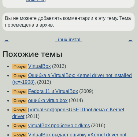
Вы не можете добавлять комментарии в эту тему. Тема
перемещена в архив.
←
Linux-install
→
Похожие темы
VirtualBox
(2013)
Форум
Ошибка в VirtualBox: Kernel driver not installed
Форум
(rc=-1908).
(2013)
Fedora 11 и VirtualBox
(2009)
Форум
ошибка virtualbox
(2014)
Форум
[VirtualBox][openSUSE] Проблема с Kernel
Форум
driver
(2011)
virtualBox проблема с dkms
(2016)
Форум
VirtualBox выдает ошибку «Kernel driver not
Форум