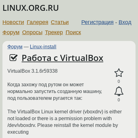
LINUX.ORG.RU
Новости
Галерея
Статьи
Регистрация
-
Вход
Форум
Опросы
Трекер
Поиск
Форум
—
Linux-install
Работа с VirtualBox
VirtualBox 3.1.6r59338
0
Когда захожу под рутом он может
нормально запустить созданную машину,
под пользователем ругается так:
0
The VirtualBox Linux kernel driver (vboxdrv) is either
not loaded or there is a permission problem with
/dev/vboxdrv. Please reinstall the kernel module by
executing