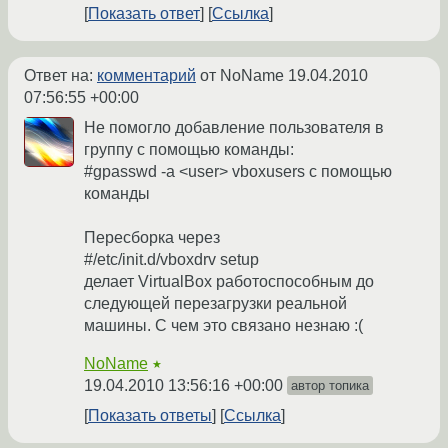
Показать ответ
Ссылка
Ответ на:
комментарий
от NoName
19.04.2010
07:56:55 +00:00
Не помогло добавление пользователя в
группу с помощью команды:
#gpasswd -a <user> vboxusers с помощью
команды
Пересборка через
#/etc/init.d/vboxdrv setup
делает VirtualBox работоспособным до
следующей перезагрузки реальной
машины. С чем это связано незнаю :(
NoName
★
19.04.2010 13:56:16 +00:00
автор топика
Показать ответы
Ссылка