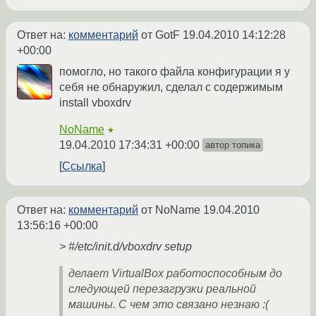
Ответ на:
комментарий
от GotF
19.04.2010 14:12:28
+00:00
помогло, но такого файла конфигурации я у
себя не обнаружил, сделал с содержимым
install vboxdrv
NoName
★
19.04.2010 17:34:31 +00:00
автор топика
Ссылка
Ответ на:
комментарий
от NoName
19.04.2010
13:56:16 +00:00
> #/etc/init.d/vboxdrv setup
делает VirtualBox работоспособным до
следующей перезагрузки реальной
машины. С чем это связано незнаю :(