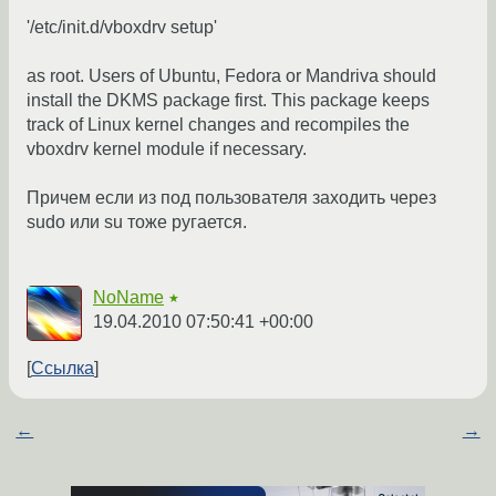
'/etc/init.d/vboxdrv setup'
as root. Users of Ubuntu, Fedora or Mandriva should
install the DKMS package first. This package keeps
track of Linux kernel changes and recompiles the
vboxdrv kernel module if necessary.
Причем если из под пользователя заходить через
sudo или su тоже ругается.
NoName
★
19.04.2010 07:50:41 +00:00
Ссылка
←
→