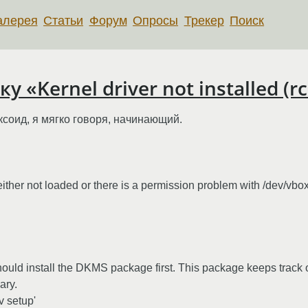
алерея
Статьи
Форум
Опросы
Трекер
Поиск
 «Kernel driver not installed (r
ксоид, я мягко говоря, начинающий.
either not loaded or there is a permission problem with /dev/vbox
hould install the DKMS package first. This package keeps track
ary.
v setup'