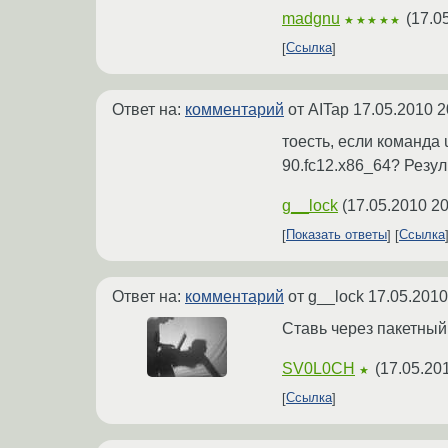
madgnu
(
17.0
★★★★★
Ссылка
Ответ на:
комментарий
от AITap
17.05.2010 2
тоесть, если команда u
90.fc12.x86_64? Резул
g__lock
(
17.05.2010 20
Показать ответы
Ссылка
Ответ на:
комментарий
от g__lock
17.05.2010
Ставь через пакетный
SV0L0CH
(
17.05.20
★
Ссылка