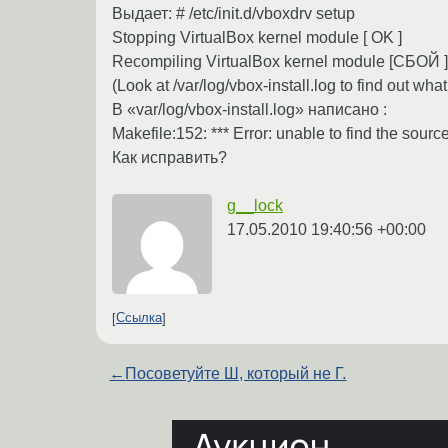
Выдает: # /etc/init.d/vboxdrv setup
Stopping VirtualBox kernel module [ OK ]
Recompiling VirtualBox kernel module [СБОЙ ]
(Look at /var/log/vbox-install.log to find out wh
В «var/log/vbox-install.log» написано :
Makefile:152: *** Error: unable to find the so
Как исправить?
g__lock
17.05.2010 19:40:56 +00:00
Ссылка
←
Посоветуйте Ш, который не Г.