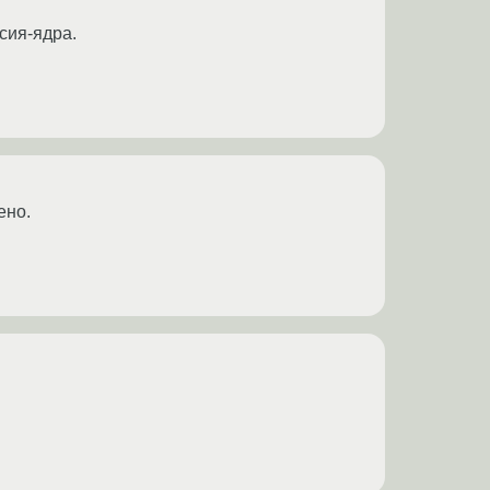
сия-ядра.
ено.