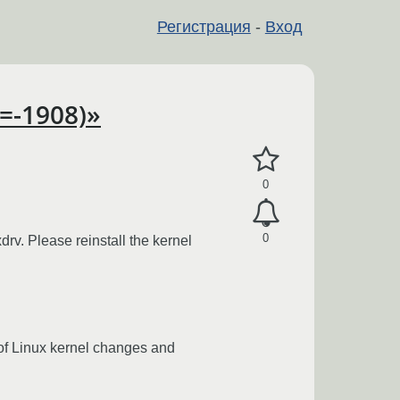
Регистрация
-
Вход
c=-1908)»
0
0
drv. Please reinstall the kernel
 of Linux kernel changes and