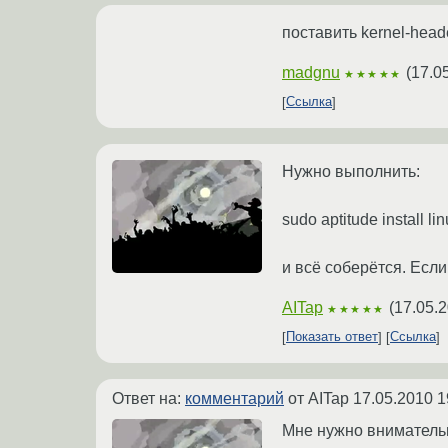
поставить kernel-head
madgnu
(
17.0
★★★★★
Ссылка
Нужно выполнить:
sudo aptitude install l
и всё соберётся. Если
AITap
(
17.05.2
★★★★★
Показать ответ
Ссылка
Ответ на:
комментарий
от AITap
17.05.2010 1
Мне нужно внимательне