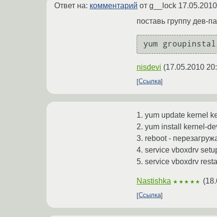
Ответ на:
комментарий
от g__lock
17.05.2010
поставь группу дев-пак
yum groupinstal
nisdevi
(
17.05.2010 20
Ссылка
1. yum update kernel 
2. yum install kerne
3. reboot - перезагру
4. service vboxdrv se
5. service vboxdrv res
Nastishka
(
18.
★★★★★
Ссылка