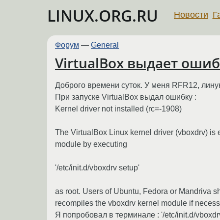
LINUX.ORG.RU
Новости
Г
Форум
—
General
VirtualBox выдает ошибку
Доброго времени суток. У меня RFR12, лину
При запуске VirtualBox выдал ошибку :
Kernel driver not installed (rc=-1908)
The VirtualBox Linux kernel driver (vboxdrv) is 
module by executing
'/etc/init.d/vboxdrv setup'
as root. Users of Ubuntu, Fedora or Mandriva s
recompiles the vboxdrv kernel module if necess
Я попробовал в терминале : '/etc/init.d/vboxdr