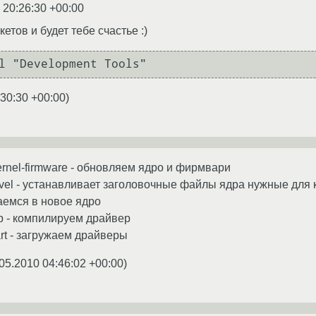
 20:26:30 +00:00
етов и будет тебе счастье :)
l "Development Tools"
:30:30 +00:00
)
kernel-firmware - обновляем ядро и фирмвари
l-devel - устанавливает заголовочные файлы ядра нужные дл
жаемся в новое ядро
tup - компилируем драйвер
tart - загружаем драйверы
05.2010 04:46:02 +00:00
)