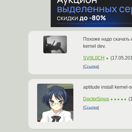
Похоже надо скачать 
kernel dev.
SV0L0CH
(
17.05.20
★
Ссылка
aptitude install kernel-
DoctorSinus
(
★★★★★
Ссылка