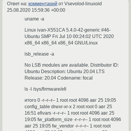
Ответ на:
комментарий
от Vsevolod-linuxoid
25.08.2020 15:59:36 +00:00
uname -a
Linux ivan-X551CA 5.4.0-42-generic #46-
Ubuntu SMP Fri Jul 10 00:24:02 UTC 2020
x86_64 x86_64 x86_64 GNU/Linux
lsb_release -a
No LSB modules are available. Distributor ID:
Ubuntu Description: Ubuntu 20.04 LTS
Release: 20.04 Codename: focal
ls -l /sys/firmware/efi
итого 0 -r–r–r– 1 root root 4096 авг 25 19:05
config_table drwxr-xr-x 2 root root 0 авг 25
16:51 efivars -r–r–r– 1 root root 4096 авг 25
19:05 fw_platform_size -r–r–r– 1 root root 4096
авг 25 19:05 fw_vendor -r–r–r– 1 root root