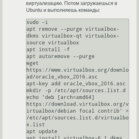
виртуализацию. Потом загружаешься в
Ubuntu и выполняешь команды:
sudo -i

apt remove --purge virtualbox-
dkms virtualbox-qt virtualbox-
source virtualbox

apt install -f

apt autoremove --purge

wget 
https://www.virtualbox.org/downlo
ad/oracle_vbox_2016.asc

apt-key add oracle_vbox_2016.asc

mkdir -p /etc/apt/sources.list.d

echo 'deb [arch=amd64] 
https://download.virtualbox.org/v
irtualbox/debian focal contrib' > 
/etc/apt/sources.list.d/virtualbo
x.list

apt update

apt install virtualbox-6.1 dkms
