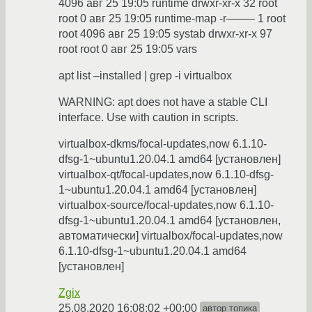
4096 авг 25 19:05 runtime drwxr-xr-x 32 root
root 0 авг 25 19:05 runtime-map -r——– 1 root
root 4096 авг 25 19:05 systab drwxr-xr-x 97
root root 0 авг 25 19:05 vars
apt list –installed | grep -i virtualbox
WARNING: apt does not have a stable CLI
interface. Use with caution in scripts.
virtualbox-dkms/focal-updates,now 6.1.10-
dfsg-1~ubuntu1.20.04.1 amd64 [установлен]
virtualbox-qt/focal-updates,now 6.1.10-dfsg-
1~ubuntu1.20.04.1 amd64 [установлен]
virtualbox-source/focal-updates,now 6.1.10-
dfsg-1~ubuntu1.20.04.1 amd64 [установлен,
автоматически] virtualbox/focal-updates,now
6.1.10-dfsg-1~ubuntu1.20.04.1 amd64
[установлен]
Zgix
25.08.2020 16:08:02 +00:00
автор топика