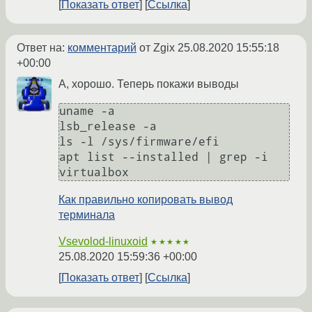
Показать ответ
Ссылка
Ответ на:
комментарий
от Zgix
25.08.2020 15:55:18
+00:00
А, хорошо. Теперь покажи выводы
uname -a

lsb_release -a

ls -l /sys/firmware/efi

apt list --installed | grep -i 
virtualbox
Как правильно копировать вывод
терминала
Vsevolod-linuxoid
★★★★★
25.08.2020 15:59:36 +00:00
Показать ответ
Ссылка