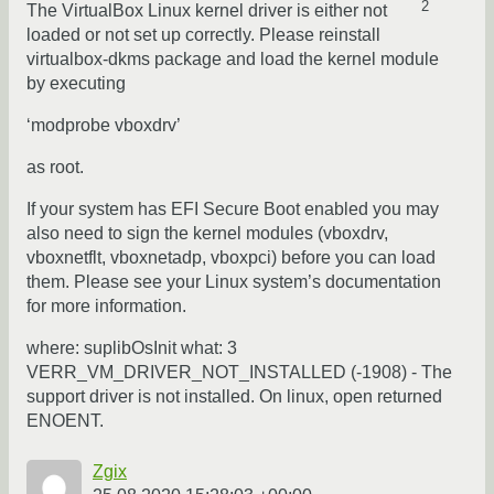
2
The VirtualBox Linux kernel driver is either not
loaded or not set up correctly. Please reinstall
virtualbox-dkms package and load the kernel module
by executing
‘modprobe vboxdrv’
as root.
If your system has EFI Secure Boot enabled you may
also need to sign the kernel modules (vboxdrv,
vboxnetflt, vboxnetadp, vboxpci) before you can load
them. Please see your Linux system’s documentation
for more information.
where: suplibOsInit what: 3
VERR_VM_DRIVER_NOT_INSTALLED (-1908) - The
support driver is not installed. On linux, open returned
ENOENT.
Zgix