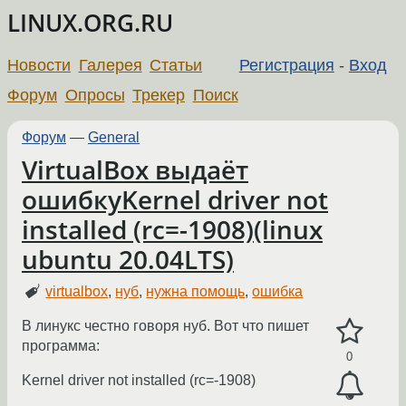
LINUX.ORG.RU
Новости
Галерея
Статьи
Регистрация
-
Вход
Форум
Опросы
Трекер
Поиск
Форум
—
General
VirtualBox выдаёт
ошибкуKernel driver not
installed (rc=-1908)(linux
ubuntu 20.04LTS)
virtualbox
,
нуб
,
нужна помощь
,
ошибка
В линукс честно говоря нуб. Вот что пишет
программа:
0
Kernel driver not installed (rc=-1908)