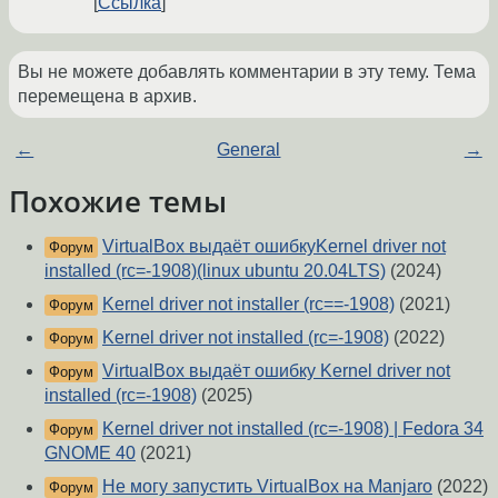
Ссылка
Вы не можете добавлять комментарии в эту тему. Тема
перемещена в архив.
←
General
→
Похожие темы
VirtualBox выдаёт ошибкуKernel driver not
Форум
installed (rc=-1908)(linux ubuntu 20.04LTS)
(2024)
Kernel driver not installer (rc==-1908)
(2021)
Форум
Kernel driver not installed (rc=-1908)
(2022)
Форум
VirtualBox выдаёт ошибку Kernel driver not
Форум
installed (rc=-1908)
(2025)
Kernel driver not installed (rc=-1908) | Fedora 34
Форум
GNOME 40
(2021)
Не могу запустить VirtualBox на Manjaro
(2022)
Форум