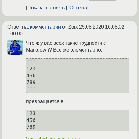
Показать ответы
Ссылка
Ответ на:
комментарий
от Zgix
25.08.2020 16:08:02
+00:00
Что ж у вас всех такие трудности с
Markdown? Все же элементарно:
```

123

456

789

```
превращается в
123

456

789