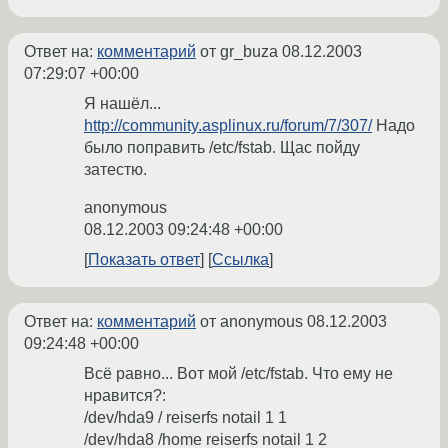
Ответ на:
комментарий
от gr_buza
08.12.2003
07:29:07 +00:00
Я нашёл...
http://community.asplinux.ru/forum/7/307/
Надо
было поправить /etc/fstab. Щас пойду
затестю.
anonymous
08.12.2003 09:24:48 +00:00
Показать ответ
Ссылка
Ответ на:
комментарий
от anonymous
08.12.2003
09:24:48 +00:00
Всё равно... Вот мой /etc/fstab. Что ему не
нравится?:
/dev/hda9 / reiserfs notail 1 1
/dev/hda8 /home reiserfs notail 1 2