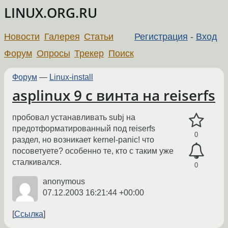
LINUX.ORG.RU
Новости
Галерея
Статьи
Регистрация
-
Вход
Форум
Опросы
Трекер
Поиск
Форум
—
Linux-install
asplinux 9 с винта на reiserfs
пробовал устанавливать subj на
предотформатированный под reiserfs
0
раздел, но возникает kernel-panic! что
посоветуете? особенно те, кто с таким уже
сталкивался.
0
anonymous
07.12.2003 16:21:44 +00:00
Ссылка