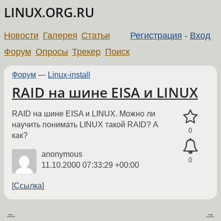
LINUX.ORG.RU
Новости
Галерея
Статьи
Регистрация
-
Вход
Форум
Опросы
Трекер
Поиск
Форум
—
Linux-install
RAID на шине EISA и LINUX
RAID на шине EISA и LINUX. Можно ли
научить понимать LINUX такой RAID? А
0
как?
anonymous
0
11.10.2000 07:33:29 +00:00
Ссылка
←
→