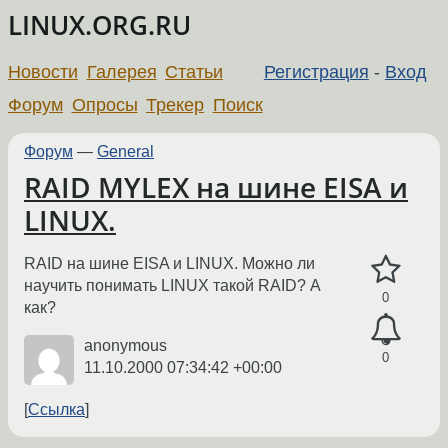
LINUX.ORG.RU
Новости
Галерея
Статьи
Регистрация
-
Вход
Форум
Опросы
Трекер
Поиск
Форум
—
General
RAID MYLEX на шине EISA и
LINUX.
RAID на шине EISA и LINUX. Можно ли
научить понимать LINUX такой RAID? А
0
как?
anonymous
0
11.10.2000 07:34:42 +00:00
Ссылка