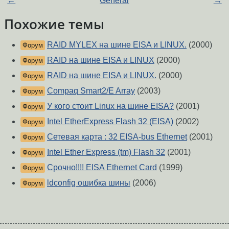
←
General
→
Похожие темы
RAID MYLEX на шине EISA и LINUX.
(2000)
Форум
RAID на шине EISA и LINUX
(2000)
Форум
RAID на шине EISA и LINUX.
(2000)
Форум
Compaq Smart2/E Array
(2003)
Форум
У кого стоит Linux на шине EISA?
(2001)
Форум
Intel EtherExpress Flash 32 (EISA)
(2002)
Форум
Сетевая карта : 32 EISA-bus Ethernet
(2001)
Форум
Intel Ether Express (tm) Flash 32
(2001)
Форум
Срочно!!!! EISA Ethernet Card
(1999)
Форум
ldconfig ошибка шины
(2006)
Форум