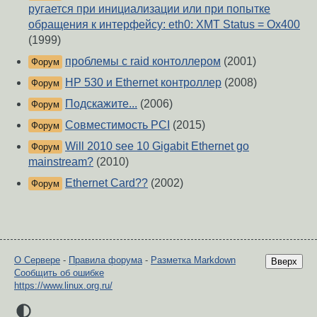
ругается при инициализации или при попытке
обращения к интерфейсу: eth0: XMT Status = Ox400
(1999)
проблемы с raid контоллером
(2001)
Форум
HP 530 и Ethernet контроллер
(2008)
Форум
Подскажите...
(2006)
Форум
Совместимость PCI
(2015)
Форум
Will 2010 see 10 Gigabit Ethernet go
Форум
mainstream?
(2010)
Ethernet Card??
(2002)
Форум
О Сервере
-
Правила форума
-
Разметка Markdown
Вверх
Сообщить об ошибке
https://www.linux.org.ru/