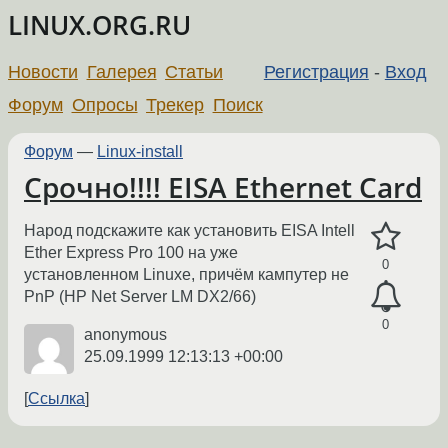
LINUX.ORG.RU
Новости
Галерея
Статьи
Регистрация
-
Вход
Форум
Опросы
Трекер
Поиск
Форум
—
Linux-install
Срочно!!!! EISA Ethernet Card
Народ подскажите как установить EISA Intell
Ether Express Pro 100 на уже
0
установленном Linuxе, причём кампутер не
PnP (HP Net Server LM DX2/66)
0
anonymous
25.09.1999 12:13:13 +00:00
Ссылка