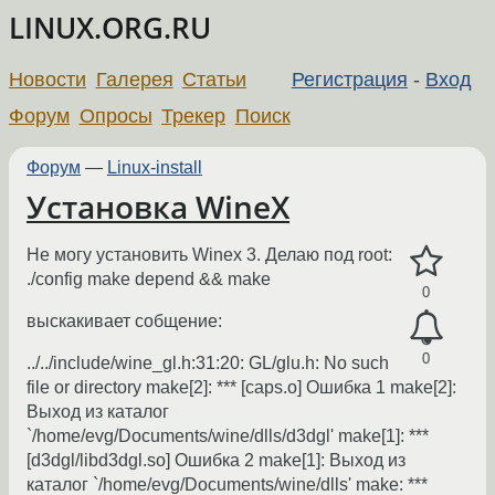
LINUX.ORG.RU
Новости
Галерея
Статьи
Регистрация
-
Вход
Форум
Опросы
Трекер
Поиск
Форум
—
Linux-install
Установка WineX
Не могу установить Winex 3. Делаю под root:
./config make depend && make
0
выскакивает собщение:
0
../../include/wine_gl.h:31:20: GL/glu.h: No such
file or directory make[2]: *** [caps.o] Ошибка 1 make[2]:
Выход из каталог
`/home/evg/Documents/wine/dlls/d3dgl' make[1]: ***
[d3dgl/libd3dgl.so] Ошибка 2 make[1]: Выход из
каталог `/home/evg/Documents/wine/dlls' make: ***