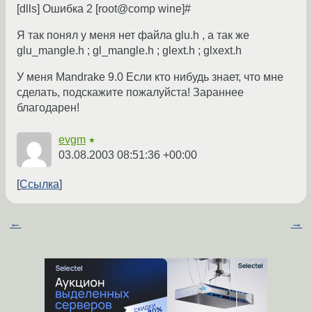
[dlls] Ошибка 2 [root@comp wine]#
Я так понял у меня нет файла glu.h , а так же
glu_mangle.h ; gl_mangle.h ; glext.h ; glxext.h
У меня Mandrake 9.0 Если кто нибудь знает, что мне
сделать, подскажите пожалуйста! Зараннее
благодарен!
evgm
★
03.08.2003 08:51:36 +00:00
Ссылка
←
→