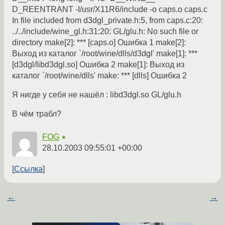
D_REENTRANT -I/usr/X11R6/include -o caps.o caps.c
In file included from d3dgl_private.h:5, from caps.c:20:
../../include/wine_gl.h:31:20: GL/glu.h: No such file or
directory make[2]: *** [caps.o] Ошибка 1 make[2]:
Выход из каталог `/root/wine/dlls/d3dgl' make[1]: ***
[d3dgl/libd3dgl.so] Ошибка 2 make[1]: Выход из
каталог `/root/wine/dlls' make: *** [dlls] Ошибка 2
Я нигде у себя не нашёл : libd3dgl.so GL/glu.h
В чём трабл?
FOG
★
28.10.2003 09:55:01 +00:00
Ссылка
←
→