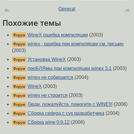
←
General
→
Похожие темы
WineX ошибка компиляции
(2003)
Форум
winex - ошибка при компиляции см. письмо
Форум
(2003)
Установка WineX
(2003)
Форум
проБЛЯмы при компиляции winex 3.1
(2003)
Форум
winex не собирается
(2004)
Форум
WineX
(2003)
Форум
winex не строится
(2003)
Форум
Люди, пожалуйста, помогите с WINE!!!
(2006)
Форум
Сборка cedega с cvs разработчика
(2004)
Форум
Сборка wine 0.9.12
(2006)
Форум