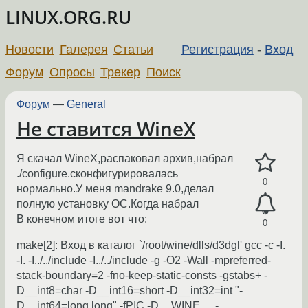
LINUX.ORG.RU
Новости
Галерея
Статьи
Регистрация
-
Вход
Форум
Опросы
Трекер
Поиск
Форум
—
General
Не ставится WineX
Я скачал WineX,распаковал архив,набрал
./configure.сконфигурировалась
0
нормально.У меня mandrake 9.0,делал
полную установку ОС.Когда набрал
В конечном итоге вот что:
0
make[2]: Вход в каталог `/root/wine/dlls/d3dgl' gcc -c -I.
-I. -I../../include -I../../include -g -O2 -Wall -mpreferred-
stack-boundary=2 -fno-keep-static-consts -gstabs+ -
D__int8=char -D__int16=short -D__int32=int "-
D__int64=long long" -fPIC -D__WINE__ -