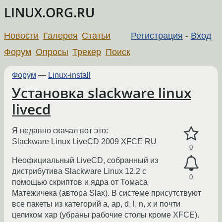
LINUX.ORG.RU
Новости
Галерея
Статьи
Регистрация
-
Вход
Форум
Опросы
Трекер
Поиск
Форум
—
Linux-install
Установка slackware linux
livecd
Я недавно скачал вот это:
Slackware Linux LiveCD 2009 XFCE RU
0
Неофициальный LiveCD, собранный из
дистрибутива Slackware Linux 12.2 с
0
помощью скриптов и ядра от Томаса
Матежичека (автора Slax). В системе присутствуют
все пакеты из категорий a, ap, d, l, n, x и почти
целиком xap (убраны рабочие столы кроме XFCE).