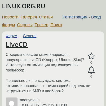
LINUX.ORG.RU
Новости
Галерея
Статьи
Регистрация
-
Вход
Форум
Опросы
Трекер
Поиск
Форум
—
General
LiveCD
С какими ключами скомпилированы
популярные LiveCD (Knoppix, Ubuntu, Slax)?
0
Интересует оптимизация под конкретный
процессор.
0
Правильно ли я рассуждаю: система
скомпилированная с оптимизацией под пень не
загрузиться на AMD и наоборот?
anonymous
18.08.2005 12:51:19 +00:00