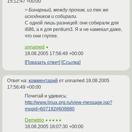
15:12:47 +00:00
> Бинарный, между прочим, из тех же
исходников и собирали.
С одной лишь разницей: они собирали для
i686, а я для pentium3. Я и не намекал даже,
что они глупее.
unnamed
★
18.08.2005 17:56:49 +00:00
Показать ответ
Ссылка
Ответ на:
комментарий
от unnamed
18.08.2005
17:56:49 +00:00
Почитай и удивись:
http://www.linux.org.ru/view-message.jsp?
msgid=607192#609880
Demetrio
★★★★★
18.08.2005 18:07:30 +00:00