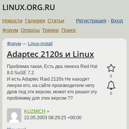
LINUX.ORG.RU
Новости
Галерея
Статьи
Регистрация
-
Вход
Форум
Опросы
Трекер
Поиск
Форум
—
Linux-install
Adaptec 2120s и Linux
Проблема такая, Есть два линеха Red Hat
8.0 SuSE 7.2
0
И есть Adaptec Raid 2120s Не находят
линухи его, на сайте производителе нету
дров под эти версии, может кто решил эту
0
проблемму для этих версии ??
KUZMICH
★
22.05.2003 08:29:25 +00:00