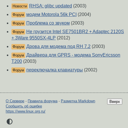
RHSA: glibc updated
(2003)
Новости
модем Motorola 56k PCI
(2004)
Форум
Проблема со звуком
(2003)
Форум
Не грузится Intel SE7501BR2 + Adaptec 2120S
Форум
+ 3Ware 9550SX-4LP
(2012)
Дрова для модема под RH 7.2
(2003)
Форум
Драйвера для GPRS - модема SonyEricsson
Форум
T200
(2003)
переключалка клавиатуры
(2002)
Форум
О Сервере
-
Правила форума
-
Разметка Markdown
Вверх
Сообщить об ошибке
https://www.linux.org.ru/